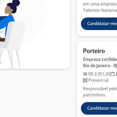
em uma empresa 
Talentos Nacional
Candidatar-me
Porteiro
Empresa
confide
Rio de Janeiro - R
R$ 2.051,00
E
Presencial
Responsável pelo
patrimônio.
Candidatar-me