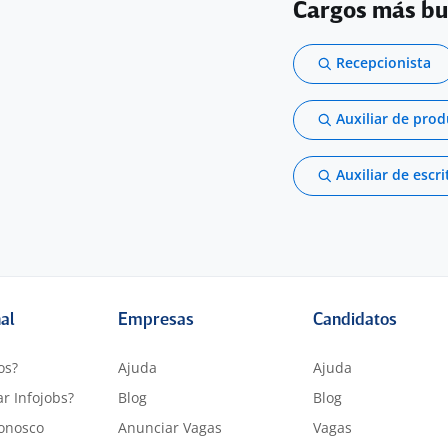
Cargos más b
Recepcionista
Auxiliar de pro
Auxiliar de escri
nal
Empresas
Candidatos
os?
Ajuda
Ajuda
r Infojobs?
Blog
Blog
onosco
Anunciar Vagas
Vagas