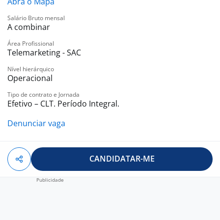
-. Assistência médica
Abra o Mapa
-. Vale Alimentação ou Vale Refeição
Salário Bruto mensal
-. Seguro de vida
A combinar
-. Descontos de até 50% em universidades e empresas
Área Profissional
parceiras
Telemarketing - SAC
-. Desconto em produtos
Nível hierárquico
-. Convênio com empresas parceiras
Operacional
-. Vale combustível (apenas para saídas a partir das
22h)
Tipo de contrato e Jornada
Efetivo – CLT. Período Integral.
-. Participação nos Lucros ou Resultados
-. Oportunidades de crescimento e desenvolvimento
Denunciar vaga
profissional
-. Assistência odontológica
CANDIDATAR-ME