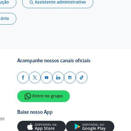
dução
Assistente administrativo
tório
Acompanhe nossos canais oficiais
Entre no grupo
Baixe nosso App
ade
DISPONÍVEL NA
DISPONÍVEL NO
App Store
Google Play