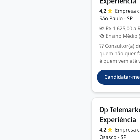
Experiência
4,2
Empresa
c
São Paulo - SP
R$ 1.625,00 a 
Ensino Médio (
?? Consultor(a) 
quem não quer fa
é quem vem até v
Candidatar-me
Op Telemarke
Experiência
4,2
Empresa
c
Osasco - SP