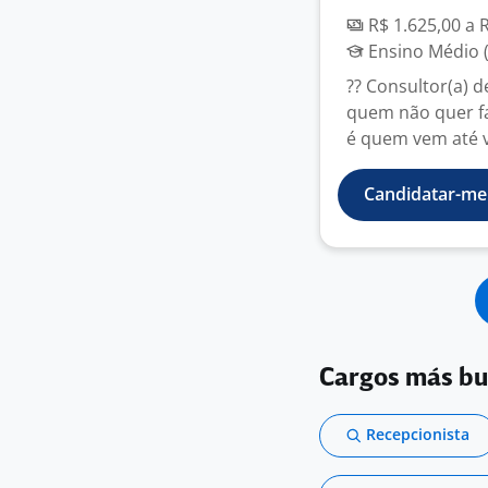
R$ 1.625,00 a 
Ensino Médio (
?? Consultor(a) 
quem não quer fa
é quem vem até v
Candidatar-me
Cargos más b
Recepcionista