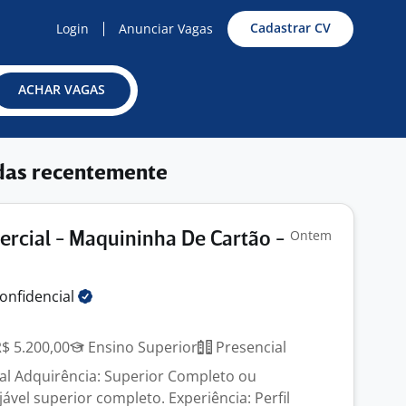
Cadastrar CV
Login
Anunciar Vagas
ACHAR VAGAS
das recentemente
Ontem
rcial - Maquininha De Cartão -
onfidencial
R$ 5.200,00
Ensino Superior
Presencial
l Adquirência: Superior Completo ou
jável superior completo. Experiência: Perfil