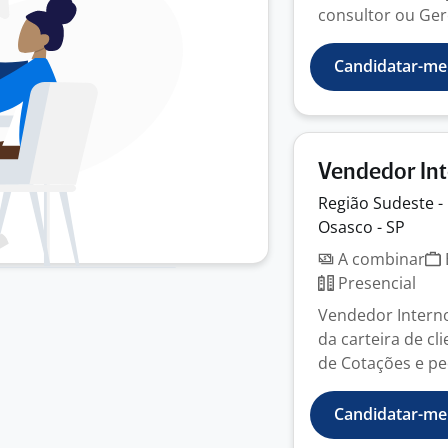
consultor ou Ger
Candidatar-me
Vendedor Int
Região Sudeste -
Osasco - SP
A combinar
Presencial
Vendedor Intern
da carteira de c
de Cotações e ped
Candidatar-me