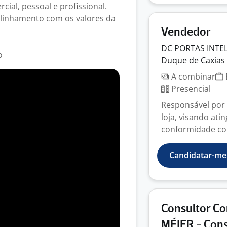
cial, pessoal e profissional.
alinhamento com os valores da
Vendedor
DC PORTAS
INTE
o
Duque de Caxias 
A combinar
Presencial
Responsável por 
loja, visando ati
conformidade com
Candidatar-me
Consultor C
MÉIER - Cons