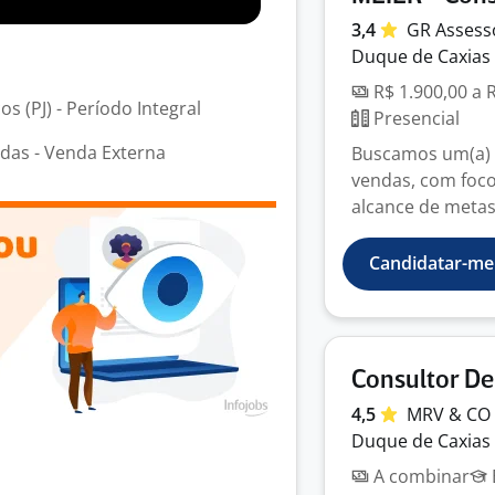
3,4
GR
Assess
Duque de Caxias 
R$ 1.900,00 a 
s (PJ) - Período Integral
Presencial
das - Venda Externa
Buscamos um(a) C
vendas, com foco
alcance de metas.
Candidatar-me
Consultor D
4,5
MRV &
CO
Duque de Caxias 
A combinar