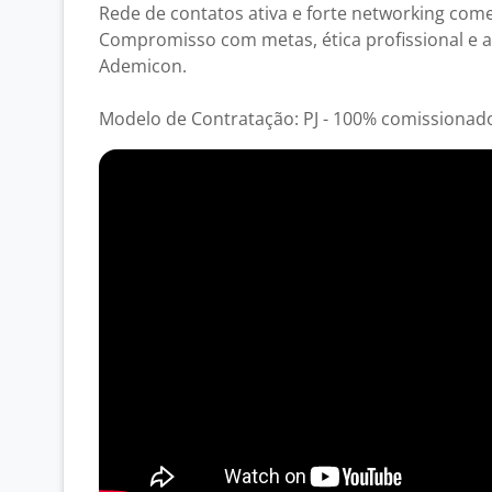
Rede de contatos ativa e forte networking comer
Compromisso com metas, ética profissional e 
Ademicon.
Modelo de Contratação: PJ - 100% comissionad