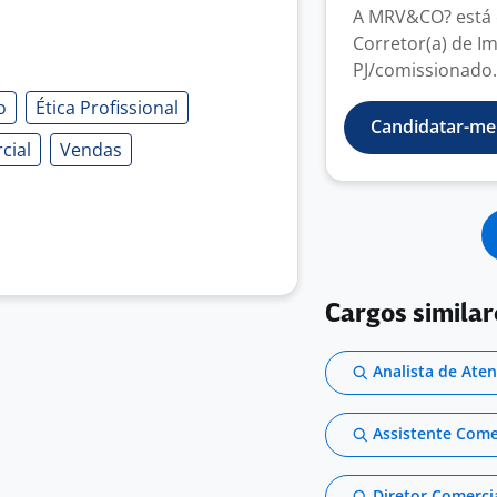
A MRV&CO? está 
Corretor(a) de 
PJ/comissionado.
o
Ética Profissional
Candidatar-me
cial
Vendas
Cargos similar
Analista de Ate
Assistente Comer
Diretor Comerci