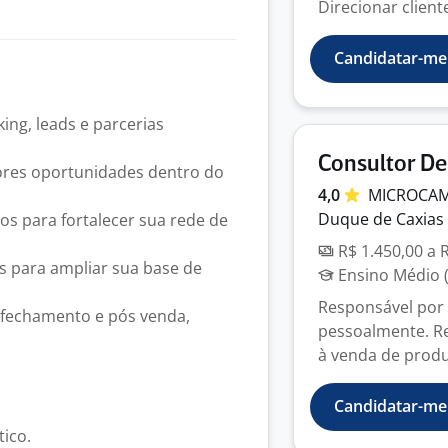
Direcionar cliente
Candidatar-me
ing, leads e parcerias
Consultor De
hores oportunidades dentro do
4,0
MICROCA
Duque de Caxias 
os para fortalecer sua rede de
R$ 1.450,00 a 
s para ampliar sua base de
Ensino Médio (
Responsável por 
fechamento e pós venda,
pessoalmente. Re
à venda de produt
Candidatar-me
ico.