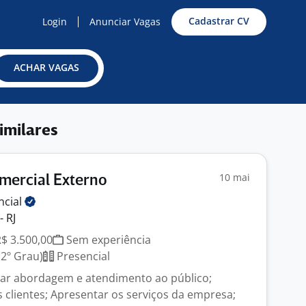
Cadastrar CV
Login
Anunciar Vagas
ACHAR VAGAS
imilares
10 mai
mercial Externo
ncial
- RJ
R$ 3.500,00
Sem experiência
2º Grau)
Presencial
izar abordagem e atendimento ao público;
 clientes; Apresentar os serviços da empresa;