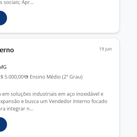
sociais; Apr...
19 jun
terno
 MG
R$ 5.000,00
Ensino Médio (2º Grau)
 em soluções industriais em aço inoxidável e
 expansão e busca um Vendedor Interno focado
a integrar n...