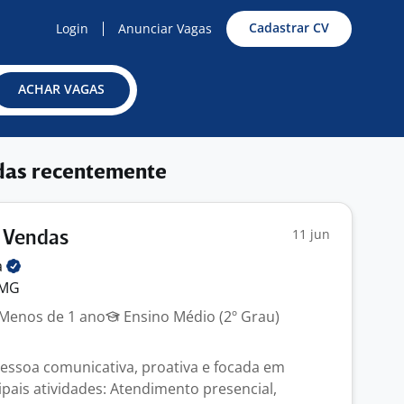
Cadastrar CV
Login
Anunciar Vagas
ACHAR VAGAS
das recentemente
11 jun
e Vendas
a
 MG
Menos de 1 ano
Ensino Médio (2º Grau)
ssoa comunicativa, proativa e focada em
ipais atividades: Atendimento presencial,