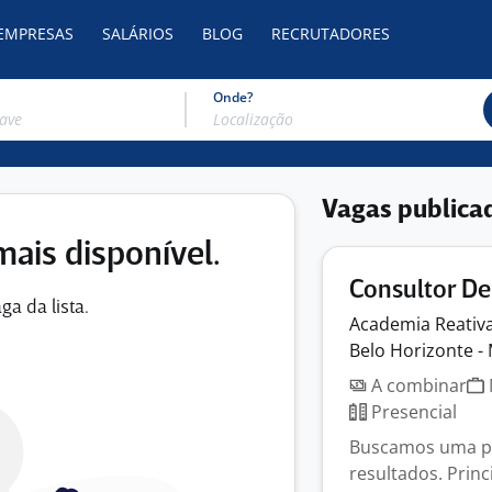
 EMPRESAS
SALÁRIOS
BLOG
RECRUTADORES
Onde?
Vagas publica
mais disponível.
Consultor D
ga da lista.
Academia
Reativ
Belo Horizonte -
A combinar
Presencial
Buscamos uma pe
resultados. Princ