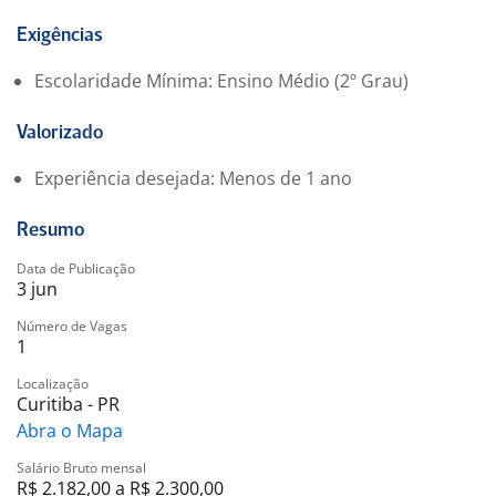
Garantir o correto armazenamento dos produtos,
seguindo padrões de segurança e qualidade.
Exigências
Utilizar coletores de dados e sistemas de controle de
Escolaridade Mínima: Ensino Médio (2º Grau)
estoque.
Trabalhar em conjunto com as equipes de logística,
Valorizado
depósito e reposição para manter o fluxo operacional
eficiente.
Experiência desejada: Menos de 1 ano
Resumo
Data de Publicação
3 jun
Número de Vagas
1
Localização
Curitiba - PR
Abra o Mapa
Salário Bruto mensal
R$ 2.182,00 a R$ 2.300,00