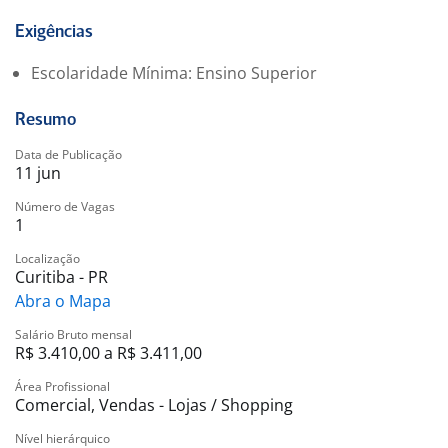
Oportunidade de desenvolvimento profissional
Ambiente de trabalho colaborativo
Exigências
Possibilidade de crescimento dentro da empresa
Escolaridade Mínima: Ensino Superior
A posição oferece a chance de liderar uma equipe
dedicada e contribuir para a eficiência operacional da
Resumo
Assaí Atacadista.
Data de Publicação
11 jun
Número de Vagas
1
Localização
Curitiba - PR
Abra o Mapa
Salário Bruto mensal
R$ 3.410,00 a R$ 3.411,00
Área Profissional
Comercial, Vendas - Lojas / Shopping
Nível hierárquico