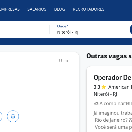
 EMPRESAS
SALÁRIOS
BLOG
RECRUTADORES
Onde?
Outras vagas s
11 mai
Operador De 
3,3
American
Niterói - RJ
A combinar
Já imaginou tra
Rio de Janeiro? ?
Você será uma pe