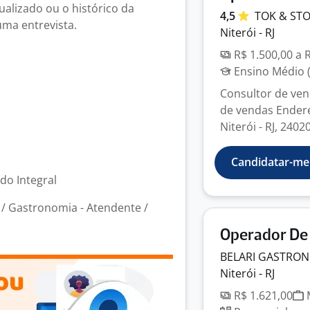
tualizado ou o histórico da
4,5
TOK &
ST
uma entrevista.
Niterói - RJ
R$ 1.500,00 a 
Ensino Médio (
Consultor de ven
de vendas Endere
Niterói - RJ, 2402
Candidatar-me
odo Integral
/ Gastronomia - Atendente /
Operador De L
BELARI GASTRO
Niterói - RJ
R$ 1.621,00
M