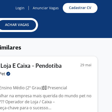
Cadastrar CV
Login
Anunciar Vagas
ACHAR VAGAS
imilares
29 mai
Loja E Caixa - Pendotiba
Pet
Ensino Médio (2º Grau)
Presencial
balhar na empresa mais querida do mundo pet no
??? Operador de Loja / Caixa –
ça-chave para o sucesso...