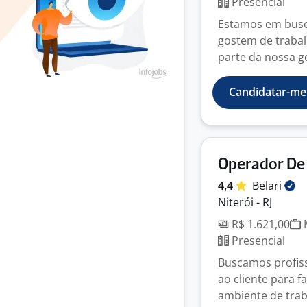
Presencial
Estamos em busca
gostem de trabal
parte da nossa ge
Candidatar-me
Operador De
4,4
Belari
Niterói - RJ
R$ 1.621,00
M
Presencial
Buscamos profiss
ao cliente para 
ambiente de trab