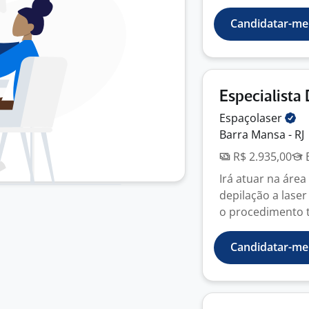
Candidatar-me
Especialista
Espaçolaser
Barra Mansa - RJ
R$ 2.935,00
E
Irá atuar na áre
depilação a laser
o procedimento t
Candidatar-me