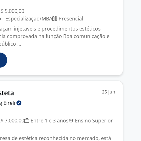
J
R$ 5.000,00
 - Especialização/MBA
Presencial
açam injetaveis e procedimentos estéticos
ncia comprovada na função Boa comunicação e
blico ...
25 jun
steta
ng
Eireli
R$ 7.000,00
Entre 1 e 3 anos
Ensino Superior
presa de estética reconhecida no mercado, está