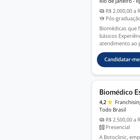
Rio de Janeiro - R
R$ 2.000,00 a 
Pós-graduação
Biomédicas que f
básicos Experiê
atendimento ao pú
Candidatar-me
Biomédico E
4,2
Franchisi
Todo Brasil
R$ 2.500,00 a 
Presencial
A Botoclinic, em