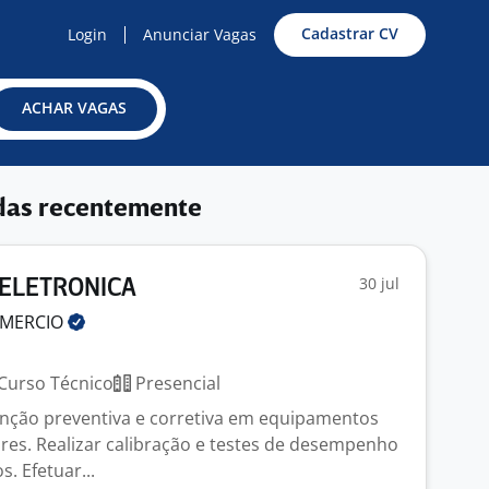
Cadastrar CV
Login
Anunciar Vagas
ACHAR VAGAS
das recentemente
30 jul
 ELETRONICA
MERCIO
J
Curso Técnico
Presencial
nção preventiva e corretiva em equipamentos
res. Realizar calibração e testes de desempenho
. Efetuar...