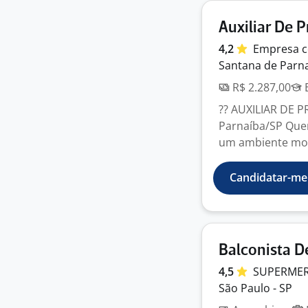
Auxiliar De 
4,2
Empresa
c
Santana de Parna
R$ 2.287,00
E
?? AUXILIAR DE 
Parnaíba/SP Quer
um ambiente mode
Candidatar-me
Balconista 
4,5
SUPERMER
São Paulo - SP