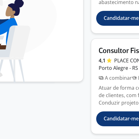
abastecimento na
Candidatar-me
Consultor Fis
4,1
PLACE CO
Porto Alegre - RS
A combinar
Atuar de forma c
de clientes, com 
Conduzir projetos
Candidatar-me