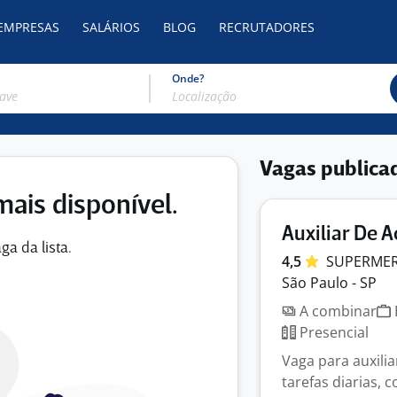
 EMPRESAS
SALÁRIOS
BLOG
RECRUTADORES
Onde?
Vagas publica
mais disponível.
Auxiliar De 
ga da lista.
4,5
SUPERMER
São Paulo - SP
A combinar
Presencial
Vaga para auxilia
tarefas diarias,