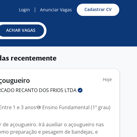
Cadastrar CV
Login
Anunciar Vagas
ACHAR VAGAS
das recentemente
Hoje
Açougueiro
CADO RECANTO DOS FRIOS
LTDA
Entre 1 e 3 anos
Ensino Fundamental (1º grau)
r de açougueiro. Irá auxiliar o açougueiro nas
 como preparação e pesagem de bandejas, e