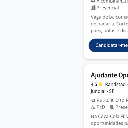
A combinar
Presencial
Vaga de balconis
de padaria. Cort
pães, bolos e dive
Candidatar-me
Ajudante Ope
4,5
Randstad 
Jundiaí - SP
R$ 2.000,00 a 
PcD
Prese
Na Coca-Cola FE
oportunidades pa