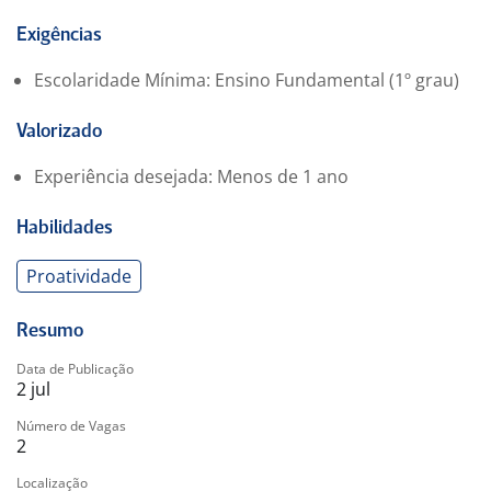
Fretado;
Seguro de Vida;
Exigências
Plano Odontológico (Opcional);
Escolaridade Mínima: Ensino Fundamental (1º grau)
Gympass (Opcional);
Esta é uma vaga inclusiva para Pessoas com
Valorizado
Deficiência (PCD), acreditamos na inclusão como valor
e incentivamos a candidatura de profissionais com
Experiência desejada: Menos de 1 ano
deficiência.
Venha fazer parte do nosso time! ??
Habilidades
Benefícios:
-. Fretado
Proatividade
-. Gympass
-. Plano Odontológico
Resumo
-. Seguro de Vida
Data de Publicação
-. Refeição no Local
2 jul
Número de Vagas
2
Localização