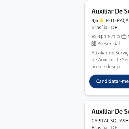
Auxiliar De S
4,6
FEDERAÇÃ
Brasília - DF
R$ 1.621,00
M
Presencial
Auxiliar de Servi
de Auxiliar de Se
área e deseja ...
Candidatar-me
Auxiliar De S
CAPITAL SQUAS
Brasília - DF