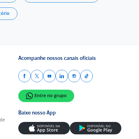
tório
Acompanhe nossos canais oficiais
Entre no grupo
Baixe nosso App
ade
DISPONÍVEL NA
DISPONÍVEL NO
App Store
Google Play