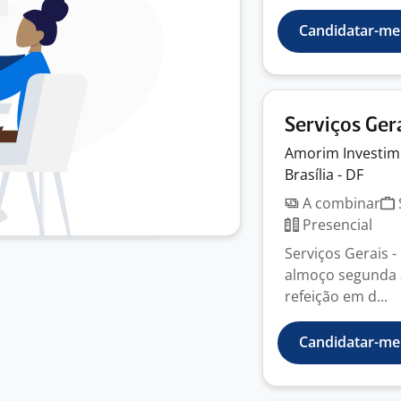
Candidatar-me
Serviços Ger
Amorim
Investi
Brasília - DF
A combinar
Presencial
Serviços Gerais -
almoço segunda a 
refeição em d...
Candidatar-me