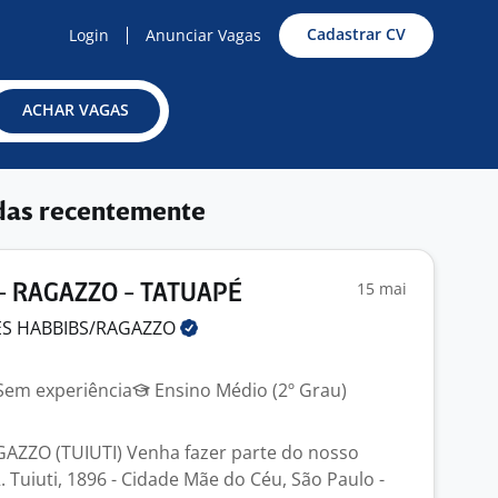
Cadastrar CV
Login
Anunciar Vagas
ACHAR VAGAS
das recentemente
15 mai
- RAGAZZO - TATUAPÉ
ES
HABBIBS/RAGAZZO
em experiência
Ensino Médio (2º Grau)
AZZO (TUIUTI) Venha fazer parte do nosso
R. Tuiuti, 1896 - Cidade Mãe do Céu, São Paulo -