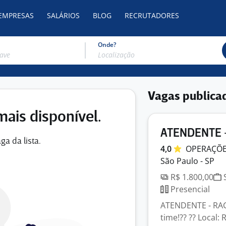
 EMPRESAS
SALÁRIOS
BLOG
RECRUTADORES
Onde?
Vagas publica
mais disponível.
ATENDENTE 
ga da lista.
4,0
OPERAÇÕ
São Paulo - SP
R$ 1.800,00
S
Presencial
ATENDENTE - RAG
time!?? ?? Local: 