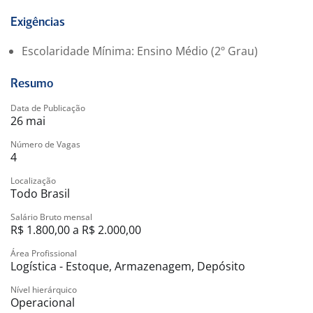
Experiência em inventário rotativo ou geral.
Buscamos um profissional atenção concentrada, foco
Exigências
nos detalhes, comprometimento nos prazos, facilidade
Escolaridade Mínima: Ensino Médio (2º Grau)
em trabalhar em equipe, responsabilidade com
equipamentos e informações.
Resumo
? Venha fazer parte do nosso time!
Benefícios:
Data de Publicação
26 mai
-. Alimentação no local, vale transporte, cesta básica,
prêmio de assiduidade
Número de Vagas
4
Localização
Todo Brasil
Salário Bruto mensal
R$ 1.800,00 a R$ 2.000,00
Área Profissional
Logística - Estoque, Armazenagem, Depósito
Nível hierárquico
Operacional