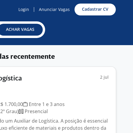
Cadastrar CV
Login
Anunciar Vagas
ACHAR VAGAS
das recentemente
2 jul
ogística
J
R$ 1.700,00
Entre 1 e 3 anos
2º Grau)
Presencial
 um Auxiliar de Logística. A posição é essencial
luxo eficiente de materiais e produtos dentro da