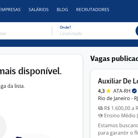
 EMPRESAS
SALÁRIOS
BLOG
RECRUTADORES
Onde?
Vagas publica
mais disponível.
Auxiliar De L
ga da lista.
4,3
ATA-RH
Rio de Janeiro - R
R$ 1.600,00 a 
Ensino Médio (
Estamos buscando
para garantir o f