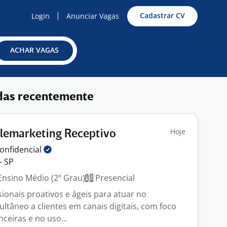
Cadastrar CV
Login
Anunciar Vagas
ACHAR VAGAS
das recentemente
Hoje
elemarketing Receptivo
onfidencial
- SP
nsino Médio (2º Grau)
Presencial
ionais proativos e ágeis para atuar no
ltâneo a clientes em canais digitais, com foco
ceiras e no uso...