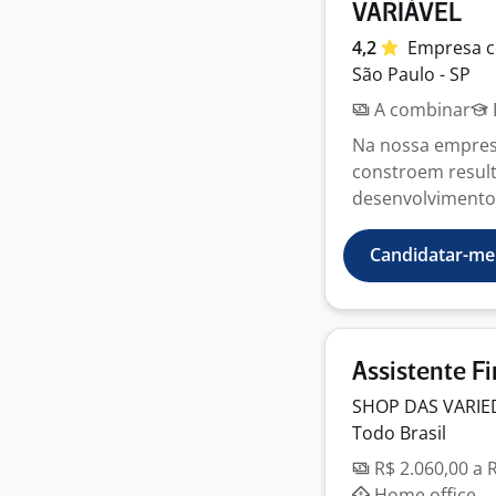
VARIÁVEL
4,2
Empresa
c
São Paulo - SP
A combinar
Na nossa empres
constroem result
desenvolvimento,
Candidatar-me
Assistente F
SHOP DAS VARIE
Todo Brasil
R$ 2.060,00 a 
Home office