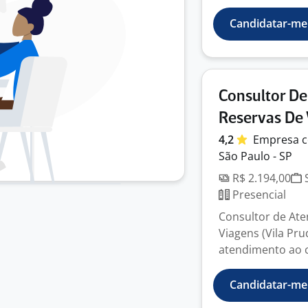
Candidatar-me
Consultor D
Reservas De 
4,2
Empresa
c
São Paulo - SP
R$ 2.194,00
S
Presencial
Consultor de At
Viagens (Vila Pru
atendimento ao c
Candidatar-me