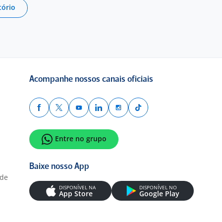
tório
Acompanhe nossos canais oficiais
Entre no grupo
Baixe nosso App
ade
DISPONÍVEL NA
DISPONÍVEL NO
App Store
Google Play