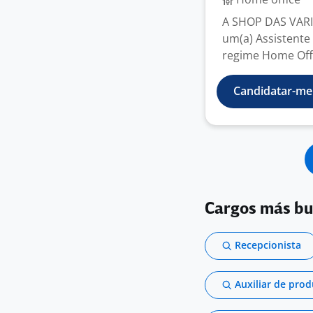
A SHOP DAS VARI
um(a) Assistente
regime Home Offic
Candidatar-me
Cargos más b
Recepcionista
Auxiliar de pro