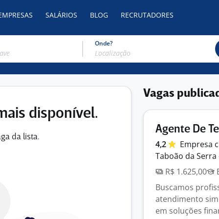
 EMPRESAS
SALÁRIOS
BLOG
RECRUTADORES
Onde?
Vagas publica
mais disponível.
Agente De T
ga da lista.
4,2
Empresa
c
Taboão da Serra 
R$ 1.625,00
E
Buscamos profiss
atendimento simu
em soluções finan