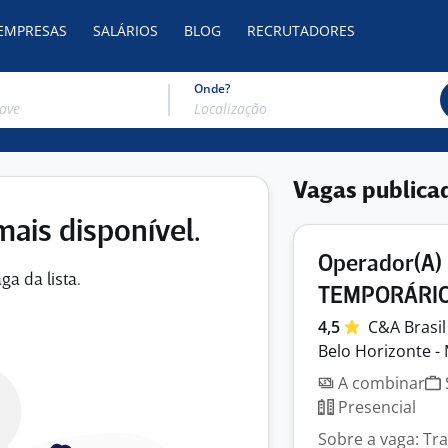
 EMPRESAS
SALÁRIOS
BLOG
RECRUTADORES
Onde?
Vagas publica
mais disponível.
Operador(A) 
ga da lista.
TEMPORÁRI
4,5
C&A
Brasi
Belo Horizonte -
A combinar
Presencial
Sobre a vaga: Tr