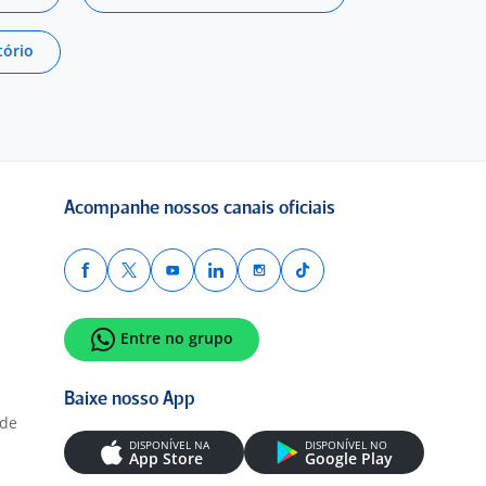
tório
Acompanhe nossos canais oficiais
Entre no grupo
Baixe nosso App
ade
DISPONÍVEL NA
DISPONÍVEL NO
App Store
Google Play