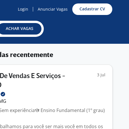
Cadastrar CV
Login
Anunciar Vagas
ACHAR VAGAS
das recentemente
3 jul
De Vendas E Serviços -
O
l
 MG
Sem experiência
Ensino Fundamental (1º grau)
abalhamos para você ser mais você em todos os