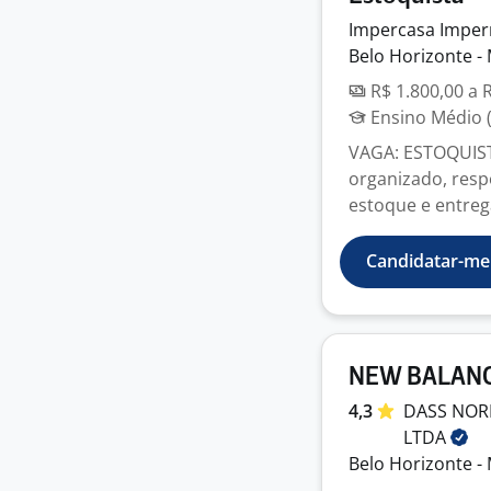
Impercasa
Imper
Belo Horizonte -
R$ 1.800,00 a 
Ensino Médio (
VAGA: ESTOQUIST
organizado, resp
estoque e entreg
Candidatar-me
NEW BALANCE 
4,3
DASS NOR
LTDA
Belo Horizonte -