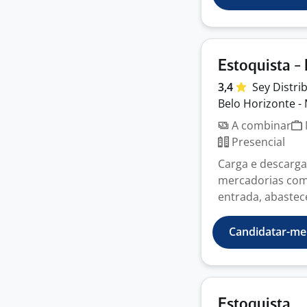
Estoquista 
3,4
Sey
Distri
Belo Horizonte -
A combinar
Presencial
Carga e descarga
mercadorias com 
entrada, abastece
Candidatar-me
Estoquista