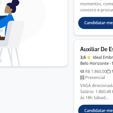
momentos, começa
conosco e procu
Candidatar-me
Auxiliar De 
3,6
Ideal Emb
Belo Horizonte -
R$ 1.860,00
M
Presencial
VAGA direcionad
Salário: 1.860,48
às 18h Sábad...
Candidatar-me