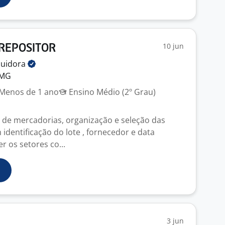
10 jun
- REPOSITOR
buidora
 MG
Menos de 1 ano
Ensino Médio (2º Grau)
 de mercadorias, organização e seleção das
identificação do lote , fornecedor e data
r os setores co...
3 jun