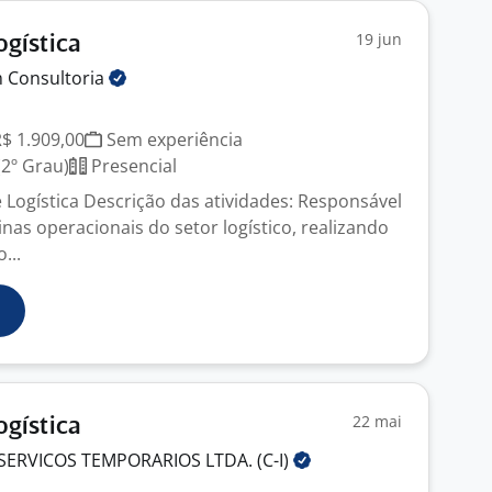
19 jun
ogística
m
Consultoria
R$ 1.909,00
Sem experiência
2º Grau)
Presencial
e Logística Descrição das atividades: Responsável
inas operacionais do setor logístico, realizando
...
22 mai
ogística
SERVICOS TEMPORARIOS LTDA.
(C-I)