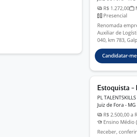
R$ 1.272,00
M
Presencial
Renomada empre
Auxiliar de Logís
040, km 783, Galp
Candidatar-me
Estoquista -
PL
TALENTSKILL
Juiz de Fora - MG
R$ 2.500,00 a 
Ensino Médio (
Receber, conferi