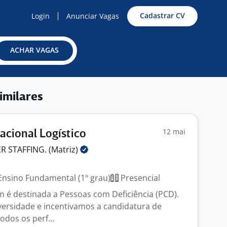
Cadastrar CV
Login
Anunciar Vagas
ACHAR VAGAS
imilares
12 mai
acional Logístico
 STAFFING.
(Matriz)
nsino Fundamental (1º grau)
Presencial
 é destinada a Pessoas com Deficiência (PCD).
versidade e incentivamos a candidatura de
odos os perf...