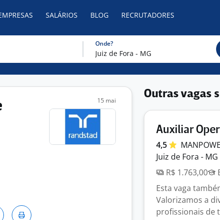
 EMPRESAS
SALÁRIOS
BLOG
RECRUTADORES
Onde?
Outras vagas s
15 mai
e
Auxiliar Oper
4,5
MANPOWER
Juiz de Fora - MG
R$ 1.763,00
E
Esta vaga também
Valorizamos a di
profissionais de t