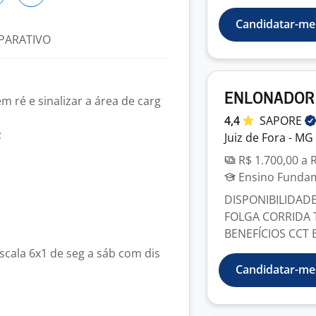
Candidatar-me
PARATIVO
ENLONADOR
 ré e sinalizar a área de carg
4,4
SAPORE
;
Juiz de Fora - MG
R$ 1.700,00 a 
Ensino Fundame
DISPONIBILIDADE
FOLGA CORRIDA
BENEFÍCIOS CCT E
scala 6x1 de seg a sáb com dis
Candidatar-me