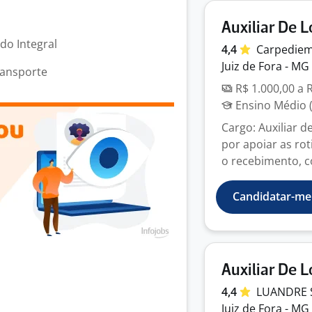
Auxiliar De L
odo Integral
4,4
Carpedie
Juiz de Fora - MG
ransporte
R$ 1.000,00 a 
Ensino Médio (
Cargo: Auxiliar d
por apoiar as rot
o recebimento, co
Candidatar-me
Auxiliar De L
4,4
LUANDRE 
Juiz de Fora - MG