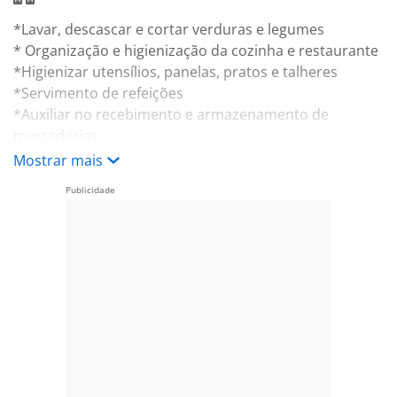
*Lavar, descascar e cortar verduras e legumes
* Organização e higienização da cozinha e restaurante
*Higienizar utensílios, panelas, pratos e talheres
*Servimento de refeições
*Auxiliar no recebimento e armazenamento de
mercadorias
*Executar outras atividades afins
Mostrar mais
Benefícios:
-. PLR- Participação de Lucros e Resultados -
SEMESTRAL
-. Fretado
-. Seguro de Vida
-. Wellhub
-. Vale alimentação
-. Convênio médico Unimed
-. Convênio Odontológico Amil
-. Refeição no local