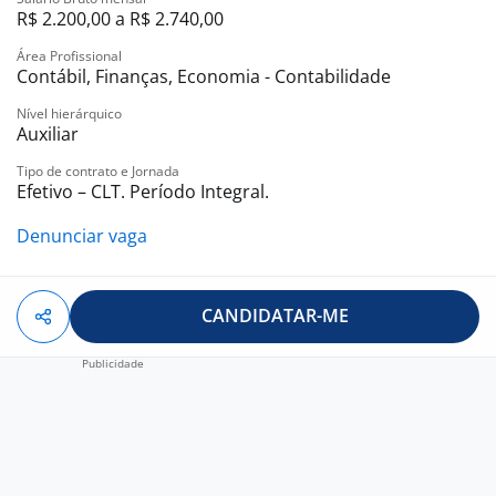
R$ 2.200,00 a R$ 2.740,00
Estamos ansiosos para conhecer seu perfil e contribuir
juntos para o sucesso da empresa.
Área Profissional
Contábil, Finanças, Economia - Contabilidade
Nível hierárquico
Auxiliar
Tipo de contrato e Jornada
Efetivo – CLT. Período Integral.
Denunciar vaga
CANDIDATAR-ME