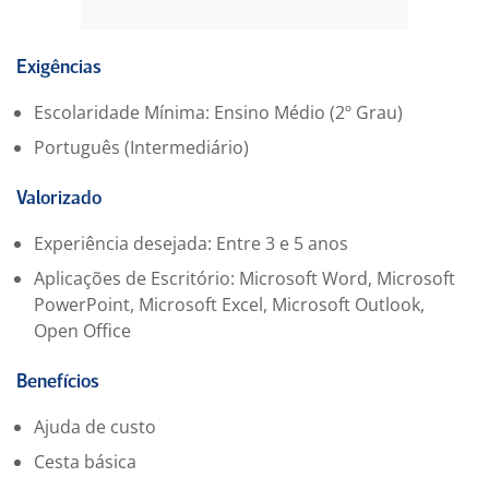
Facilidade com sistemas e informática;
Trabalho em equipe;
Proatividade;
Exigências
Capacidade de lidar com grande volume de
Escolaridade Mínima: Ensino Médio (2º Grau)
atendimentos.
Português (Intermediário)
Requisitos comuns
Ensino médio completo;
Valorizado
Experiência com atendimento ao público será
Experiência desejada: Entre 3 e 5 anos
diferencial;
Aplicações de Escritório: Microsoft Word, Microsoft
Conhecimento em clínicas, hospitais ou laboratórios;
PowerPoint, Microsoft Excel, Microsoft Outlook,
Pacote Office básico;
Open Office
Disponibilidade de horário.
Benefícios
Ajuda de custo
Cesta básica