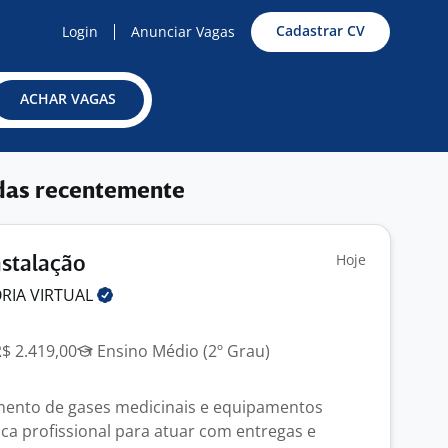
Cadastrar CV
Login
Anunciar Vagas
ACHAR VAGAS
das recentemente
Hoje
nstalação
ORIA
VIRTUAL
R$ 2.419,00
Ensino Médio (2º Grau)
ento de gases medicinais e equipamentos
sca profissional para atuar com entregas e