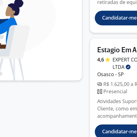
retiradas de equ
Candidatar-me
Estagio Em A
4,6
EXPERT C
LTDA
Osasco - SP
R$ 1.625,00 a 
Presencial
Atividades Supor
Cliente, como em
acompanhamentos,
Candidatar-me