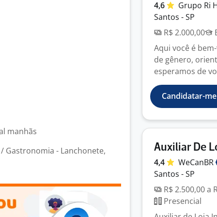
4,6
Grupo Ri
Santos - SP
R$ 2.000,00
E
Aqui você é bem
de gênero, orient
esperamos de você
Candidatar-me
cial manhãs
Auxiliar De L
/ Gastronomia - Lanchonete,
4,4
WeCanBR
Santos - SP
R$ 2.500,00 a 
Presencial
Auxiliar de Loja 