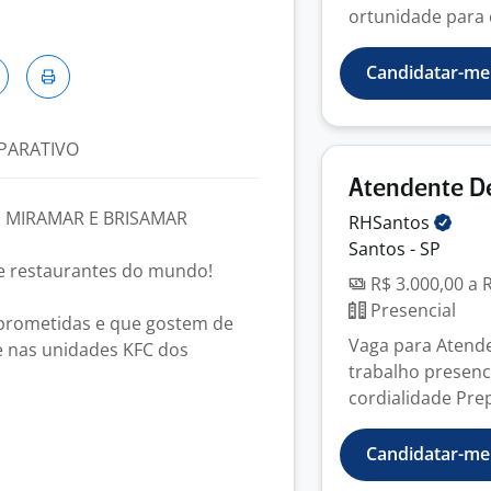
ortunidade para 
Candidatar-me
PARATIVO
Atendente D
 MIRAMAR E BRISAMAR
RHSantos
Santos - SP
e restaurantes do mundo!
R$ 3.000,00 a 
Presencial
prometidas e que gostem de
Vaga para Atend
e nas unidades KFC dos
trabalho presenci
cordialidade Prep
Candidatar-me