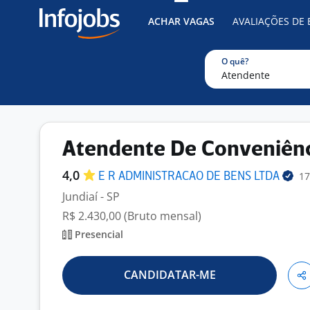
ACHAR VAGAS
AVALIAÇÕES DE
O quê?
Atendente De Conveniên
4,0
17
E R ADMINISTRACAO DE BENS
LTDA
Jundiaí - SP
R$ 2.430,00 (Bruto mensal)
Presencial
CANDIDATAR-ME