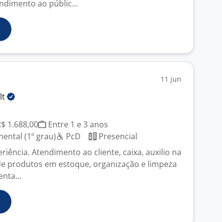
ndimento ao públic...
11 jun
lt
R$ 1.688,00
Entre 1 e 3 anos
ntal (1º grau)
PcD
Presencial
ência. Atendimento ao cliente, caixa, auxilio na
de produtos em estoque, organização e limpeza
enta...