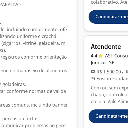
colaborativo. Ate
PARATIVO
Candidatar-me
ia
ade, incluindo cumprimento, ofe
lizando uniforme e crachá.
cigarros, vitrine, geladeira, m
Atendente
s).
4,4
AST
Consu
 registros conforme orientação
Jundiaí - SP
igiene no manuseio de alimentos
R$ 1.500,00 a 
Ensino Fundame
 geladeiras.
Com ou sem experi
etar conforme normas de valida
chapa, controle 
da loja .Vale Alim
 áreas comuns, incluindo banhei
Candidatar-me
r perdas ou furtos.
e comunicar problemas ao gere