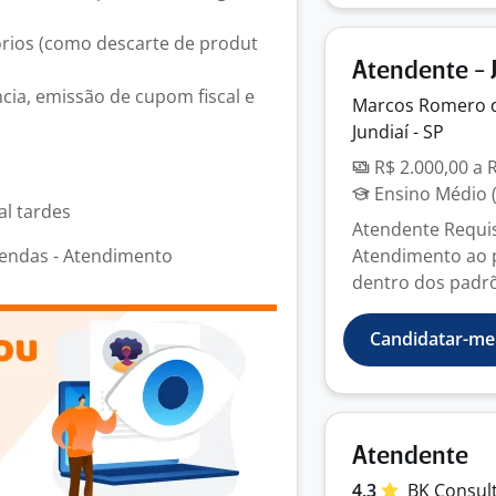
órios (como descarte de produt
Atendente - J
ncia, emissão de cupom fiscal e
Marcos Romero 
Jundiaí - SP
R$ 2.000,00 a 
Ensino Médio (
al tardes
Atendente Requis
endas - Atendimento
Atendimento ao p
dentro dos padrõ
Candidatar-me
Atendente
4,3
BK Consul