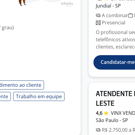
Jundiaí - SP
A combinar
Presencial
 grau)
O profissional s
telefônicos ativ
clientes, esclarec
Candidatar-me
dimento ao cliente
ATENDENTE M
ente
Trabalho em equipe
LESTE
4,6
VINX
VEN
São Paulo - SP
R$ 2.750,00 a 