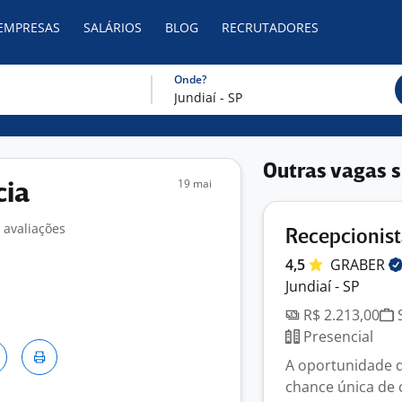
 EMPRESAS
SALÁRIOS
BLOG
RECRUTADORES
Onde?
Outras vagas s
19 mai
cia
 avaliações
Recepcionis
4,5
GRABER
Jundiaí - SP
R$ 2.213,00
S
Presencial
A oportunidade 
chance única de 