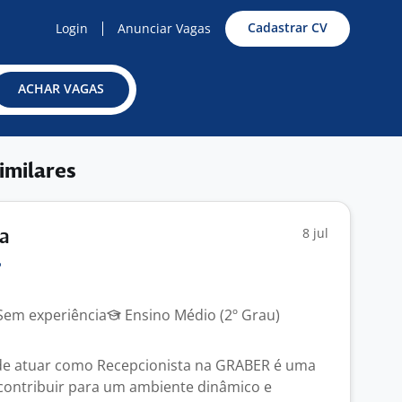
Cadastrar CV
Login
Anunciar Vagas
ACHAR VAGAS
imilares
8 jul
ta
em experiência
Ensino Médio (2º Grau)
de atuar como Recepcionista na GRABER é uma
contribuir para um ambiente dinâmico e