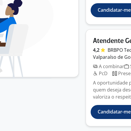
Candidatar-me
Atendente G
4,2
BRBPO Tec
Valparaíso de Go
A combinar
PcD
Prese
A oportunidade p
quem deseja des
valoriza o respeit
Candidatar-me