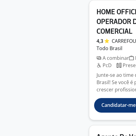
HOME OFFICE
OPERADOR D
COMERCIAL
4,3
CARREFO
Todo Brasil
A combinar
PcD
Prese
Junte-se ao time 
Brasil! Se você é
crescer profissio
Candidatar-me