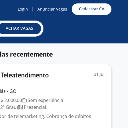
Cadastrar CV
Login
Anunciar Vagas
ACHAR VAGAS
das recentemente
31 jul
 Teleatendimento
iás - GO
R$ 2.000,00
Sem experiência
2º Grau)
Presencial
or de telemarketing. Cobrança de débitos