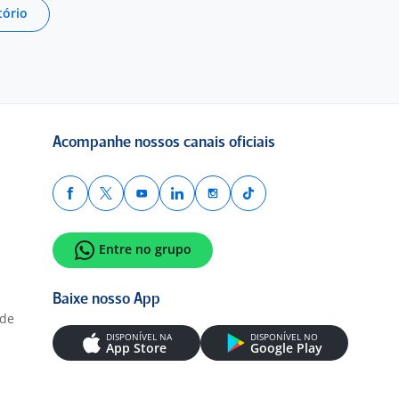
tório
Acompanhe nossos canais oficiais
Entre no grupo
Baixe nosso App
ade
DISPONÍVEL NA
DISPONÍVEL NO
App Store
Google Play