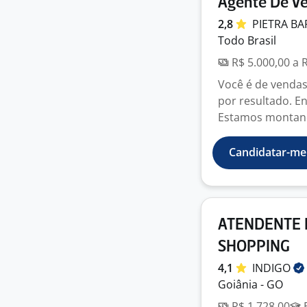
Agente De Ve
2,8
PIETRA
BA
Todo Brasil
R$ 5.000,00 a 
Você é de vendas
por resultado. En
Estamos montand
Candidatar-me
ATENDENTE 
SHOPPING
4,1
INDIGO
Goiânia - GO
R$ 1.728,00
E