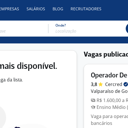
 EMPRESAS
SALÁRIOS
BLOG
RECRUTADORES
Onde?
Vagas publica
mais disponível.
Operador De
ga da lista.
3,8
Cercred
Valparaíso de Go
R$ 1.600,00 a 
Ensino Médio (
Vaga para operad
bancários