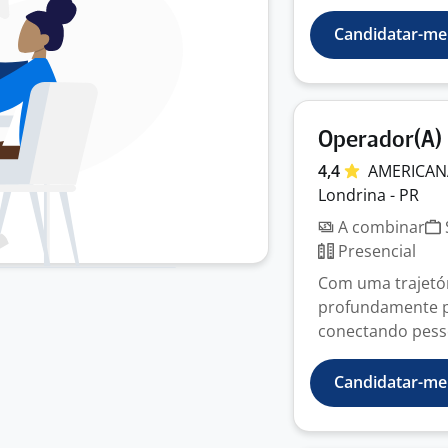
Candidatar-me
Operador(A) 
4,4
AMERICA
Londrina - PR
A combinar
Presencial
Com uma trajetór
profundamente pr
conectando pesso
Candidatar-me