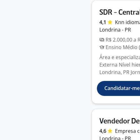
SDR - Centr
4,1
Knn
idiom
Londrina - PR
R$ 2.000,00 a 
Ensino Médio (
Área e especializ
Externa Nível hie
Londrina, PR Jorn
Candidatar-me
Vendedor De
4,6
Empresa
c
Londrina - PR