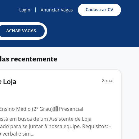
Cadastrar CV
Login
Anunciar Vagas
ACHAR VAGAS
das recentemente
8 mai
e Loja
Ensino Médio (2º Grau)
Presencial
está em busca de um Assistente de Loja
ado para se juntar à nossa equipe. Requisitos: -
verbal e sim...