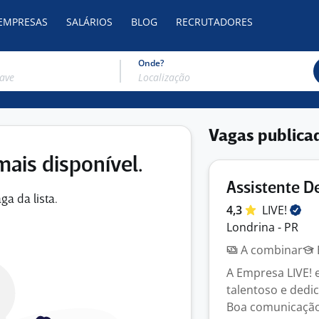
 EMPRESAS
SALÁRIOS
BLOG
RECRUTADORES
Onde?
Vagas publica
mais disponível.
Assistente D
ga da lista.
4,3
LIVE!
Londrina - PR
A combinar
A Empresa LIVE! 
talentoso e dedic
Boa comunicação 