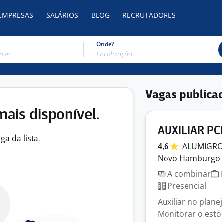
 EMPRESAS
SALÁRIOS
BLOG
RECRUTADORES
Onde?
Vagas publica
mais disponível.
AUXILIAR PC
ga da lista.
4,6
ALUMIGR
Novo Hamburgo 
A combinar
Presencial
Auxiliar no plan
Monitorar o est