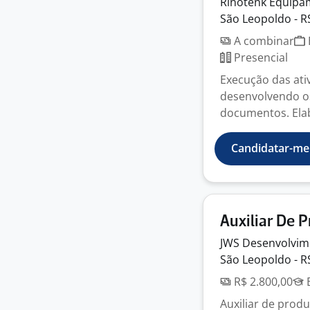
Rinotenk
Equipa
São Leopoldo - R
A combinar
Presencial
Execução das ati
desenvolvendo o
documentos. Elab
Candidatar-me
Auxiliar De 
JWS Desenvolvi
São Leopoldo - R
R$ 2.800,00
E
Auxiliar de prod