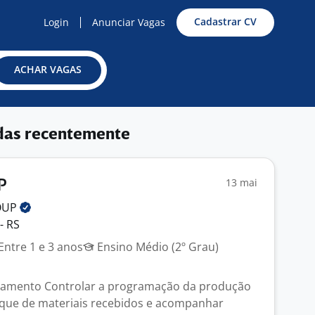
Cadastrar CV
Login
Anunciar Vagas
ACHAR VAGAS
das recentemente
13 mai
P
OUP
- RS
Entre 1 e 3 anos
Ensino Médio (2º Grau)
ejamento Controlar a programação da produção
oque de materiais recebidos e acompanhar