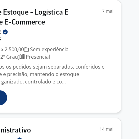
7 mai
e Estoque - Logística E
De E-Commerce
E
S
R$ 2.500,00
Sem experiência
2º Grau)
Presencial
os os pedidos sejam separados, conferidos e
e e precisão, mantendo o estoque
ganizado, controlado e co...
14 mai
inistrativo