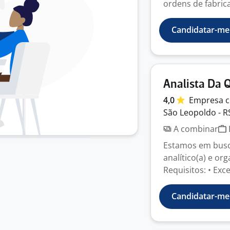
ordens de fabric
Candidatar-me
Analista Da 
4,0
Empresa
c
São Leopoldo - R
A combinar
Estamos em busca
analítico(a) e or
Requisitos: • Exce
Candidatar-me