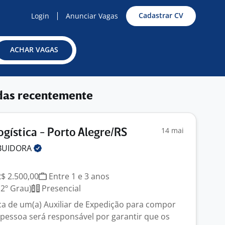
Cadastrar CV
Login
Anunciar Vagas
ACHAR VAGAS
das recentemente
14 mai
ogística - Porto Alegre/RS
IBUIDORA
R$ 2.500,00
Entre 1 e 3 anos
2º Grau)
Presencial
a de um(a) Auxiliar de Expedição para compor
 pessoa será responsável por garantir que os