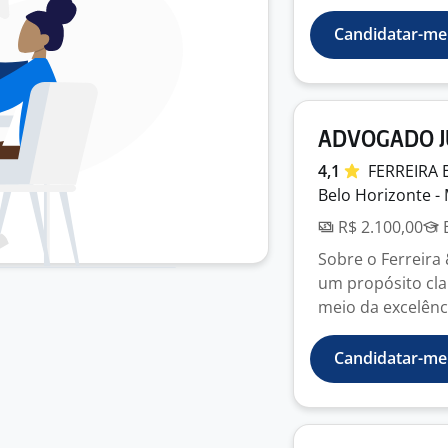
Candidatar-me
ADVOGADO J
4,1
FERREIRA
Belo Horizonte -
R$ 2.100,00
E
Sobre o Ferreir
um propósito cla
meio da excelênci
Candidatar-me