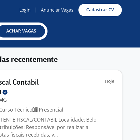
Cadastrar CV
Login
Anunciar Vagas
ACHAR VAGAS
das recentemente
Hoje
scal Contábil
H
 MG
Curso Técnico
Presencial
TENTE FISCAL/CONTABIL Localidade: Belo
tribuições: Responsável por realizar a
as fiscais recebidas, v...