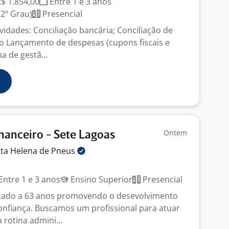
R$ 1.854,00
Entre 1 e 3 anos
2º Grau)
Presencial
vidades: Conciliação bancária; Conciliação de
to Lançamento de despesas (cupons fiscais e
a de gestã...
Ontem
inanceiro - Sete Lagoas
ta Helena de
Pneus
Entre 1 e 3 anos
Ensino Superior
Presencial
ado a 63 anos promovendo o desevolvimento
onfiança. Buscamos um profissional para atuar
 rotina admini...