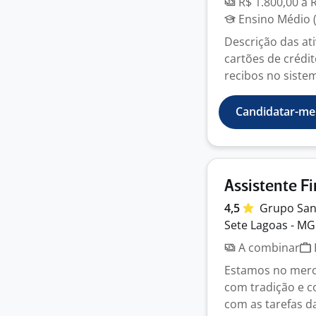
R$ 1.800,00 a 
Ensino Médio (
Descrição das ati
cartões de crédi
recibos no sistem
Candidatar-me
Assistente F
4,5
Grupo San
Sete Lagoas - MG
A combinar
Estamos no merc
com tradição e c
com as tarefas da