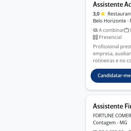
Assistente A
3,0
Restauran
Belo Horizonte -
A combinar
Presencial
Profissional pres
empresa, auxilia
rotineiras e no co
Candidatar-me
Assistente F
FORTLINE COMER
Contagem - MG