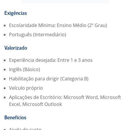
escala.
Acompanhar pedidos de vendas, prestar apoio no
Exigências
desenvolvimento de propostas comerciais e elaborar
Escolaridade Mínima: Ensino Médio (2º Grau)
relatórios sobre demanda relacionadas.
Português (Intermediário)
Valorizado
Experiência desejada: Entre 1 e 3 anos
Inglês (Básico)
Habilitação para dirigir (Categoria B)
Veículo próprio
Aplicações de Escritório: Microsoft Word, Microsoft
Excel, Microsoft Outlook
Benefícios
Ajuda de custo