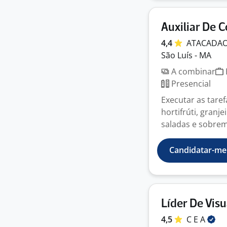
Auxiliar De
4,4
ATACADA
São Luís - MA
A combinar
Presencial
Executar as tare
hortifrúti, granj
saladas e sobrem
Candidatar-me
Líder De Vis
4,5
C E
A