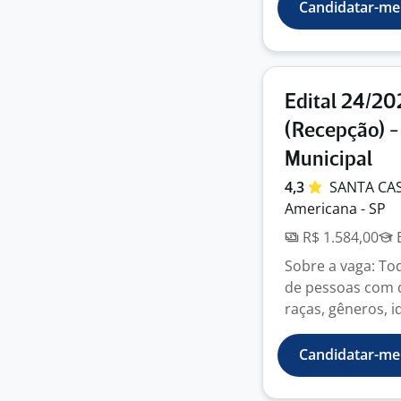
Candidatar-me
Edital 24/20
(Recepção) -
Municipal
4,3
SANTA CA
Americana - SP
R$ 1.584,00
E
Sobre a vaga: To
de pessoas com de
raças, gêneros, id
Candidatar-me