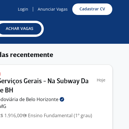
Cadastrar CV
Login
Anunciar Vagas
ACHAR VAGAS
das recentemente
Hoje
Serviços Gerais - Na Subway Da
De BH
doviária de Belo
Horizonte
 MG
R$ 1.916,00
Ensino Fundamental (1º grau)