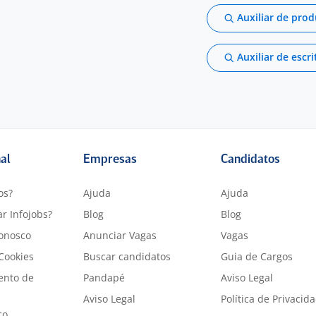
Auxiliar de pro
Auxiliar de escri
nal
Empresas
Candidatos
os?
Ajuda
Ajuda
r Infojobs?
Blog
Blog
onosco
Anunciar Vagas
Vagas
 Cookies
Buscar candidatos
Guia de Cargos
ento de
Pandapé
Aviso Legal
Aviso Legal
Política de Privacid
co