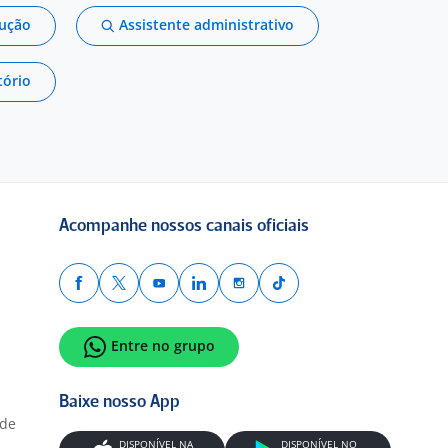
dução
Assistente administrativo
tório
Acompanhe nossos canais oficiais
Entre no grupo
Baixe nosso App
ade
DISPONÍVEL NA
DISPONÍVEL NO