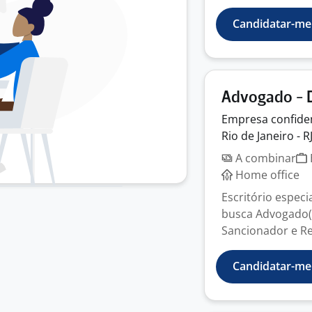
Candidatar-me
Advogado - D
Empresa
confide
Rio de Janeiro - R
A combinar
Home office
Escritório especi
busca Advogado(a
Sancionador e Reg
Candidatar-me