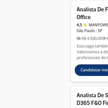
Analista De 
Office
4,5
MANPOWER
São Paulo - SP
R$ 4.500,00
E
Esta vaga também
Valorizamos a di
profissionais de t
Candidatar-me
Analista De 
D365 F&O Fin