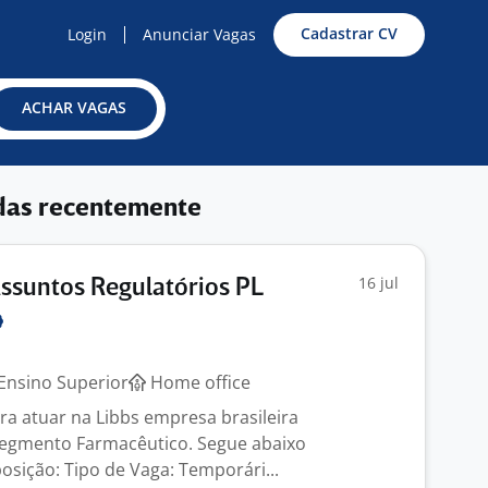
Cadastrar CV
Login
Anunciar Vagas
ACHAR VAGAS
das recentemente
16 jul
Assuntos Regulatórios PL
Ensino Superior
Home office
a atuar na Libbs empresa brasileira
segmento Farmacêutico. Segue abaixo
osição: Tipo de Vaga: Temporári...