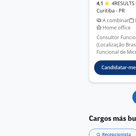
4,1
4RESULTS
Curitiba - PR
A combinar
Home office
Consultor Funcion
(Localização Bra
Funcional de Micr
Candidatar-me
Cargos más b
Recepcionista