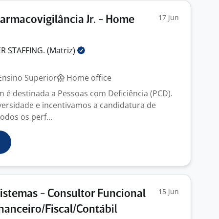
17 jun
Farmacovigilância Jr. - Home
 STAFFING.
(Matriz)
nsino Superior
Home office
 é destinada a Pessoas com Deficiência (PCD).
versidade e incentivamos a candidatura de
odos os perf...
15 jun
Sistemas - Consultor Funcional
anceiro/Fiscal/Contábil