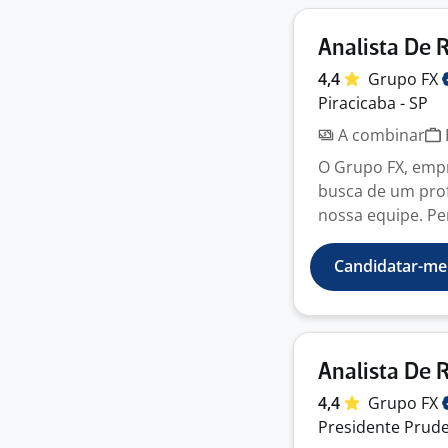
Analista De 
4,4
Grupo
FX
Piracicaba - SP
A combinar
O Grupo FX, empr
busca de um prof
nossa equipe. Perf
Candidatar-me
Analista De 
4,4
Grupo
FX
Presidente Prude