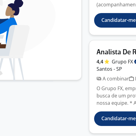
(acompanhamento
Candidatar-me
Analista De 
4,4
Grupo
FX
Santos - SP
A combinar
O Grupo FX, empr
busca de um prof
nossa equipe. * A
Candidatar-me