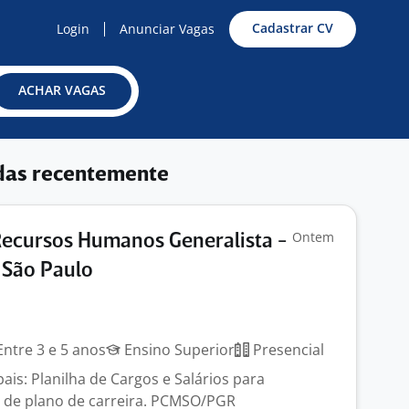
Cadastrar CV
Login
Anunciar Vagas
ACHAR VAGAS
das recentemente
Ontem
Recursos Humanos Generalista -
 São Paulo
ntre 3 e 5 anos
Ensino Superior
Presencial
pais: Planilha de Cargos e Salários para
 de plano de carreira. PCMSO/PGR