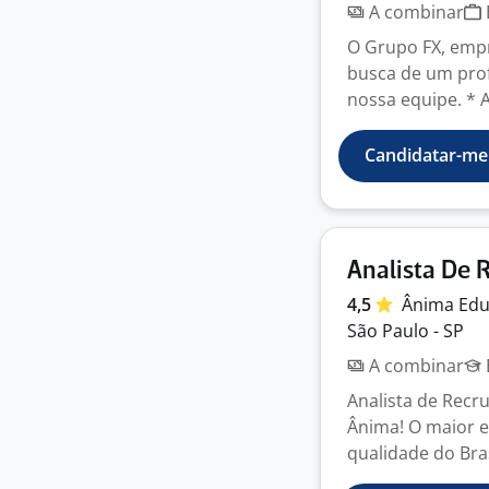
A combinar
O Grupo FX, empr
busca de um prof
nossa equipe. * A
Candidatar-me
Analista De 
4,5
Ânima
Ed
São Paulo - SP
A combinar
Analista de Recr
Ânima! O maior e
qualidade do Bras