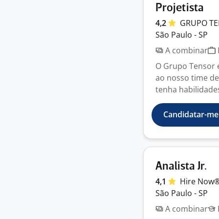
Projetista
4,2
GRUPO
T
São Paulo - SP
A combinar
O Grupo Tensor e
ao nosso time de
tenha habilidades 
Candidatar-me
Analista Jr.
4,1
Hire
Now
São Paulo - SP
A combinar