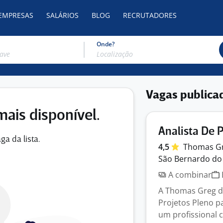
 EMPRESAS
SALÁRIOS
BLOG
RECRUTADORES
Onde?
Vagas publica
mais disponível.
Analista De 
ga da lista.
4,5
Thomas G
São Bernardo do
A combinar
A Thomas Greg do
Projetos Pleno p
um profissional c