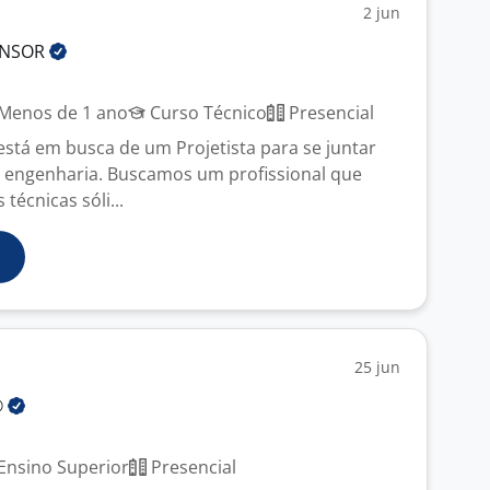
2 jun
ENSOR
Menos de 1 ano
Curso Técnico
Presencial
stá em busca de um Projetista para se juntar
 engenharia. Buscamos um profissional que
técnicas sóli...
25 jun
®
Ensino Superior
Presencial