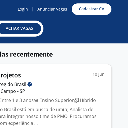
Cadastrar CV
Login
Anunciar Vagas
ACHAR VAGAS
das recentemente
10 jun
Projetos
reg do
Brasil
 Campo - SP
Entre 1 e 3 anos
Ensino Superior
Híbrido
 Brasil está em busca de um(a) Analista de
ara integrar nosso time de PMO. Procuramos
om experiência ...