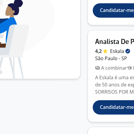
Candidatar-me
Analista De 
4,2
Eskala
São Paulo - SP
A combinar
A Eskala é uma 
de 50 anos de ex
SORRISOS POR ME
Candidatar-me