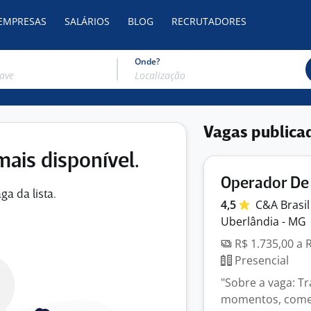
 EMPRESAS
SALÁRIOS
BLOG
RECRUTADORES
Onde?
Vagas publica
mais disponível.
Operador De 
ga da lista.
4,5
C&A
Brasi
Uberlândia - MG
R$ 1.735,00 a 
Presencial
"Sobre a vaga: T
momentos, começa