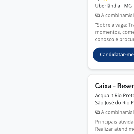
Uberlândia - MG
A combinar
"Sobre a vaga: T
momentos, começa
conosco e procu
Candidatar-me
Caixa - Rese
Acqua It Rio Pre
São José do Rio P
A combinar
Principais ativid
Realizar atendime