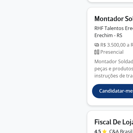
Montador So
RHF Talentos Ere
Erechim - RS
R$ 3.500,00 a 
Presencial
Montador Soldad
peças e produto
instruções de trab
Candidatar-me
Fiscal De Loj
4,5
C&A
Brasi