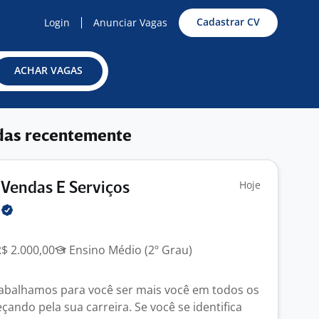
Cadastrar CV
Login
Anunciar Vagas
ACHAR VAGAS
das recentemente
Hoje
Vendas E Serviços
l
R$ 2.000,00
Ensino Médio (2º Grau)
rabalhamos para você ser mais você em todos os
ndo pela sua carreira. Se você se identifica