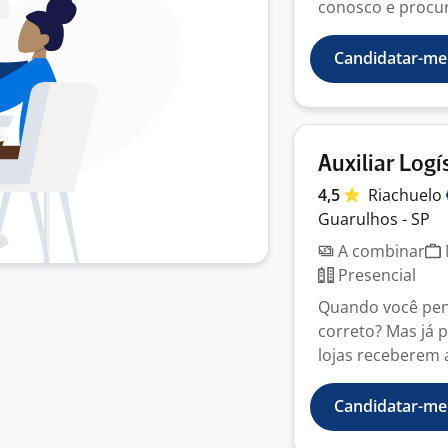
conosco e procu
Candidatar-me
Auxiliar Logí
4,5
Riachuelo
Guarulhos - SP
A combinar
Presencial
Quando você pens
correto? Mas já 
lojas receberem a
Candidatar-me