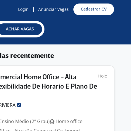
Cadastrar CV
Login
Anunciar Vagas
ACHAR VAGAS
das recentemente
Hoje
mercial Home Office - Alta
exibilidade De Horario E Plano De
RIVIERA
Ensino Médio (2º Grau)
Home office
ffice - Atuação Comercial Outbound