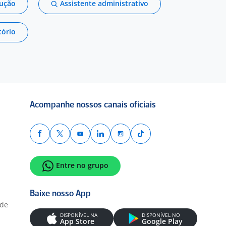
dução
Assistente administrativo
tório
Acompanhe nossos canais oficiais
Entre no grupo
Baixe nosso App
ade
DISPONÍVEL NA
DISPONÍVEL NO
App Store
Google Play