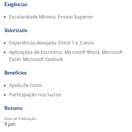
do escritório.
Exigências
Análise de redes sociais;
Escolaridade Mínima: Ensino Superior
Buscamos um profissional que seja:
Organizado(a) e disciplinado(a);
Valorizado
Proativo(a) na busca de soluções;
Comunicativo(a) e com bom relacionamento
Experiência desejada: Entre 1 e 3 anos
interpessoal;
Aplicações de Escritório: Microsoft Word, Microsoft
Ágil e atento(a) aos detalhes;
Excel, Microsoft Outlook
Comprometido(a) com a excelência e a qualidade do
trabalho.
Benefícios
Se você busca uma oportunidade de desenvolvimento
profissional em um ambiente dinâmico e colaborativo,
Ajuda de custo
teremos prazer em conhecer o seu perfil.
Participação nos lucros
Resumo
Data de Publicação
9 jun