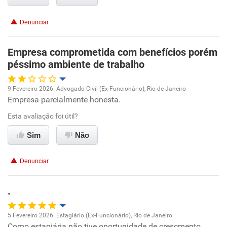
Conciliação com a vida familiar
Denunciar
Benefícios
Empresa comprometida com benefícios porém
péssimo ambiente de trabalho
Recomenda esta empresa
Recomenda a diretoria
9 Fevereiro 2026. Advogado Civil (Ex-Funcionário), Rio de Janeiro
Empresa parcialmente honesta.
Oportunidade de promoção
Esta avaliação foi útil?
Ambiente de trabalho
Sim
Não
Conciliação com a vida familiar
Denunciar
Benefícios
.
Não recomenda esta empresa
5 Fevereiro 2026. Estagiário (Ex-Funcionário), Rio de Janeiro
Como estagiária não tive oportunidade de crescmento.
Oportunidade de promoção