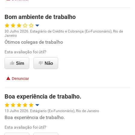
Bom ambiente de trabalho
30 Julho 2026. Estagiário de Crédito e Cobrança (Ex-Funcionário), Rio de
Janeiro
Oportunidade de promoção
Ótimos colegas de trabalho
Esta avaliação foi útil?
Ambiente de trabalho
Sim
Não
Conciliação com a vida familiar
Denunciar
Benefícios
Boa experiência de trabalho.
Recomenda esta empresa
Recomenda a diretoria
13 Julho 2026. Estágiario (Ex-Funcionário), Rio de Janeiro
Boa experiência de trabalho.
Oportunidade de promoção
Esta avaliação foi útil?
Ambiente de trabalho