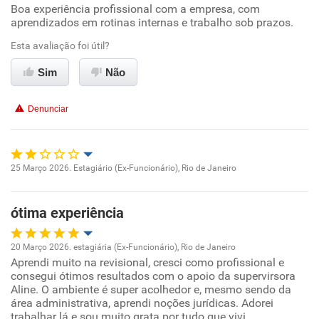
Boa experiência profissional com a empresa, com
Oportunidade de promoção
aprendizados em rotinas internas e trabalho sob prazos.
Ambiente de trabalho
Esta avaliação foi útil?
Sim
Não
Conciliação com a vida familiar
Denunciar
Benefícios
Recomenda esta empresa
25 Março 2026. Estagiário (Ex-Funcionário), Rio de Janeiro
Oportunidade de promoção
ótima experiência
Ambiente de trabalho
20 Março 2026. estagiária (Ex-Funcionário), Rio de Janeiro
Conciliação com a vida familiar
Aprendi muito na revisional, cresci como profissional e
Oportunidade de promoção
consegui ótimos resultados com o apoio da supervirsora
Aline. O ambiente é super acolhedor e, mesmo sendo da
Benefícios
Ambiente de trabalho
área administrativa, aprendi noções jurídicas. Adorei
trabalhar lá e sou muito grata por tudo que vivi