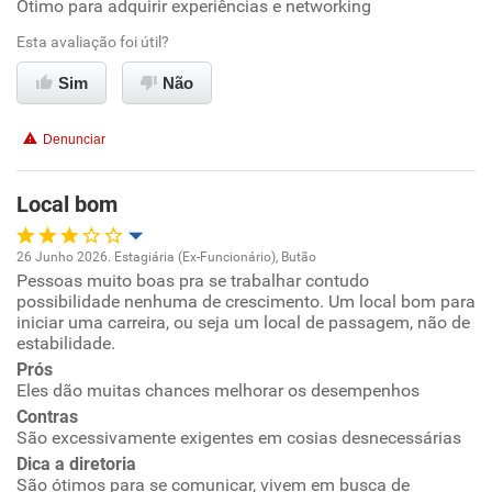
Ótimo para adquirir experiências e networking
Oportunidade de promoção
Esta avaliação foi útil?
Ambiente de trabalho
Sim
Não
Conciliação com a vida familiar
Denunciar
Benefícios
Local bom
Recomenda esta empresa
26 Junho 2026. Estagiária (Ex-Funcionário), Butão
Recomenda a diretoria
Pessoas muito boas pra se trabalhar contudo
Oportunidade de promoção
possibilidade nenhuma de crescimento. Um local bom para
iniciar uma carreira, ou seja um local de passagem, não de
Ambiente de trabalho
estabilidade.
Prós
Eles dão muitas chances melhorar os desempenhos
Conciliação com a vida familiar
Contras
São excessivamente exigentes em cosias desnecessárias
Benefícios
Dica a diretoria
São ótimos para se comunicar, vivem em busca de