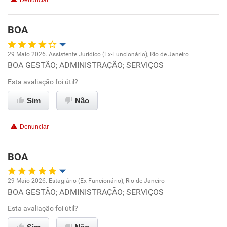
Denunciar
BOA
29 Maio 2026. Assistente Jurídico (Ex-Funcionário), Rio de Janeiro
BOA GESTÃO; ADMINISTRAÇÃO; SERVIÇOS
Oportunidade de promoção
Esta avaliação foi útil?
Ambiente de trabalho
Sim
Não
Conciliação com a vida familiar
Denunciar
Benefícios
BOA
Recomenda esta empresa
29 Maio 2026. Estagiário (Ex-Funcionário), Rio de Janeiro
Recomenda a diretoria
BOA GESTÃO; ADMINISTRAÇÃO; SERVIÇOS
Oportunidade de promoção
Esta avaliação foi útil?
Ambiente de trabalho