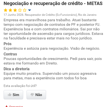
Negociação e recuperação de crédito - METAS
Recomenda esta empresa
Recomenda a diretoria
17 Junho 2026. Recuperador de Crédito (Ex-Funcionário), Rio de Janeiro
Empresa era maravilhosa para trabalho. Atuei bastante
Oportunidade de promoção
tempo com negociação de contratos de PF e posterior PJ.
Experiência boa e com contratos milionários. Sai por não
Ambiente de trabalho
ter oportunidade de ascensão para cargos jurídicos. Estava
na faculdade e precisava estar mais no foco jurídico.
Prós
Conciliação com a vida familiar
Experiência e astúcia para negociação. Visão de negócio.
Contras
Benefícios
Poucas oportunidades de crescimento. Pedi para sair, pois
estava me formando em Direito.
Recomenda esta empresa
Dica a diretoria
Equipe muito proativa. Supervisão um pouco agressiva
Recomenda a diretoria
para metas, mas a experiência com todos foi boa
Esta avaliação foi útil?
Sim
Não