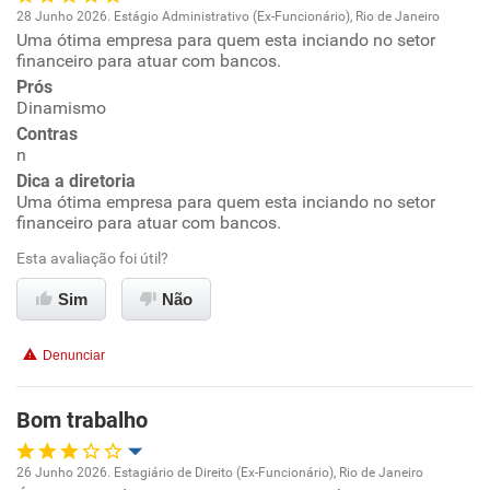
28 Junho 2026. Estágio Administrativo (Ex-Funcionário), Rio de Janeiro
Uma ótima empresa para quem esta inciando no setor
Oportunidade de promoção
financeiro para atuar com bancos.
Prós
Ambiente de trabalho
Dinamismo
Contras
Conciliação com a vida familiar
n
Dica a diretoria
Uma ótima empresa para quem esta inciando no setor
Benefícios
financeiro para atuar com bancos.
Esta avaliação foi útil?
Recomenda esta empresa
Recomenda a diretoria
Sim
Não
Denunciar
Bom trabalho
26 Junho 2026. Estagiário de Direito (Ex-Funcionário), Rio de Janeiro