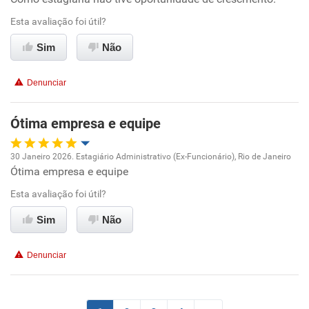
Esta avaliação foi útil?
Ambiente de trabalho
Sim
Não
Conciliação com a vida familiar
Denunciar
Benefícios
Ótima empresa e equipe
Recomenda esta empresa
30 Janeiro 2026. Estagiário Administrativo (Ex-Funcionário), Rio de Janeiro
Recomenda a diretoria
Ótima empresa e equipe
Oportunidade de promoção
Esta avaliação foi útil?
Ambiente de trabalho
Sim
Não
Conciliação com a vida familiar
Denunciar
Benefícios