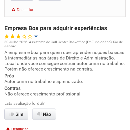
Benefícios
Denunciar
Recomenda esta empresa
Empresa Boa para adquirir experiências
Recomenda a diretoria
30 Julho 2026. Assistente de Call Center Backoffice (Ex-Funcionário), Rio de
Janeiro
Oportunidade de promoção
A empresa é boa para quem quer aprender noções básicas
à intermediárias nas áreas de Direito e Administração.
Local onde você consegue contruir autonomia no trabalho.
Ambiente de trabalho
Porém não oferece crescimento na carreira.
Prós
Conciliação com a vida familiar
Autonomia no trabalho e aprendizado.
Contras
Benefícios
Não oferece crescimento profissional.
Esta avaliação foi útil?
Não recomenda esta empresa
Sim
Não
Recomenda a diretoria
Denunciar