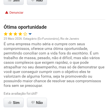
Sim
Não
Conciliação com a vida familiar
Denunciar
Benefícios
Ótima oportunidade
Recomenda esta empresa
25 Maio 2026. Estagiário (Ex-Funcionário), Rio de Janeiro
Recomenda a diretoria
É uma empresa muito séria e cumpre com seus
Oportunidade de promoção
compromissos, oferece uma ótima oportunidade,
permitindo conciliar com a vida fora do escritório. É um
Ambiente de trabalho
trabalho de massa, pesado, não é difícil, mas são vários
casos complexos que exigem rapidez, o que pode
atrapalhar no seu desempenho, mas só de demonstrar que
Conciliação com a vida familiar
você quer conseguir cumprir com o objetivo eles te
valorizam de alguma forma, seja te promovendo ou
possuindo maior chance de resolver seus compromissos
Benefícios
fora sem se preocupar.
Recomenda esta empresa
Esta avaliação foi útil?
Sim
Não