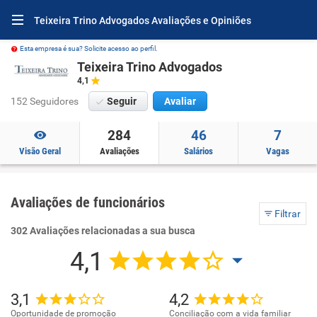
Teixeira Trino Advogados Avaliações e Opiniões
Esta empresa é sua? Solicite acesso ao perfil.
Teixeira Trino Advogados
4,1
152 Seguidores
Seguir
Avaliar
284
46
7
Visão Geral
Avaliações
Salários
Vagas
Avaliações de funcionários
Filtrar
302 Avaliações relacionadas a sua busca
4,1
3,1
4,2
Oportunidade de promoção
Conciliação com a vida familiar