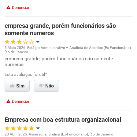
Denunciar
empresa grande, porém funcionários são
somente numeros
5 Maio 2026. Estágio Administrativo – Analista de Acordos (Ex-Funcionário),
Rio de Janeiro
Oportunidade de promoção
empresa grande, porém funcionários são somente
numeros
Ambiente de trabalho
Esta avaliação foi útil?
Conciliação com a vida familiar
Sim
Não
Benefícios
Denunciar
Não recomenda esta empresa
Empresa com boa estrutura organizacional
Não recomenda a diretoria
28 Abril 2026. Assessoria jurídica (Ex-Funcionário), Rio de Janeiro