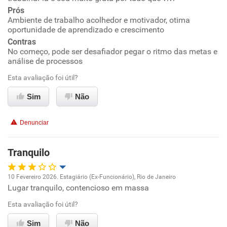
Não recomenda esta empresa
Prós
Conciliação com a vida familiar
Ambiente de trabalho acolhedor e motivador, otima
Recomenda a diretoria
oportunidade de aprendizado e crescimento
Benefícios
Contras
No começo, pode ser desafiador pegar o ritmo das metas e
análise de processos
Recomenda esta empresa
Esta avaliação foi útil?
Recomenda a diretoria
Sim
Não
Denunciar
Tranquilo
10 Fevereiro 2026. Estagiário (Ex-Funcionário), Rio de Janeiro
Lugar tranquilo, contencioso em massa
Oportunidade de promoção
Esta avaliação foi útil?
Ambiente de trabalho
Sim
Não