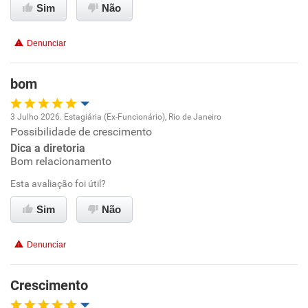
Sim
Não
Conciliação com a vida familiar
Denunciar
Benefícios
bom
Recomenda esta empresa
3 Julho 2026. Estagiária (Ex-Funcionário), Rio de Janeiro
Possibilidade de crescimento
Oportunidade de promoção
Dica a diretoria
Bom relacionamento
Ambiente de trabalho
Esta avaliação foi útil?
Conciliação com a vida familiar
Sim
Não
Benefícios
Denunciar
Recomenda esta empresa
Crescimento
Recomenda a diretoria