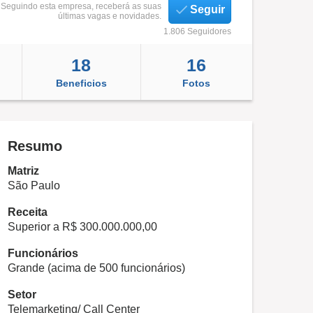
Seguindo esta empresa, receberá as suas
Seguir
últimas vagas e novidades.
1.806 Seguidores
18
16
Beneficios
Fotos
Resumo
Matriz
São Paulo
Receita
Superior a R$ 300.000.000,00
Funcionários
Grande (acima de 500 funcionários)
Setor
Telemarketing/ Call Center