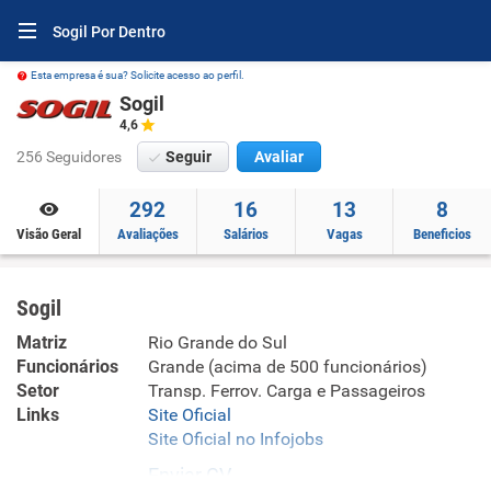
Sogil Por Dentro
Esta empresa é sua? Solicite acesso ao perfil.
Sogil
4,6
256 Seguidores
Seguir
Avaliar
292
16
13
8
Visão Geral
Avaliações
Salários
Vagas
Beneficios
Sogil
Matriz
Rio Grande do Sul
Funcionários
Grande (acima de 500 funcionários)
Setor
Transp. Ferrov. Carga e Passageiros
Links
Site Oficial
Site Oficial no Infojobs
Enviar CV