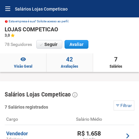
Salários Lojas Competicao
Esta empresa é sua? Solicite acesso ao perfil.
LOJAS COMPETICAO
3,0
78 Seguidores
Seguir
Avaliar
42
7
Visão Geral
Avaliações
Salários
Salários Lojas Competicao
Filtrar
7 Salários registrados
Cargo
Salário Médio
R$ 1.658
Vendedor