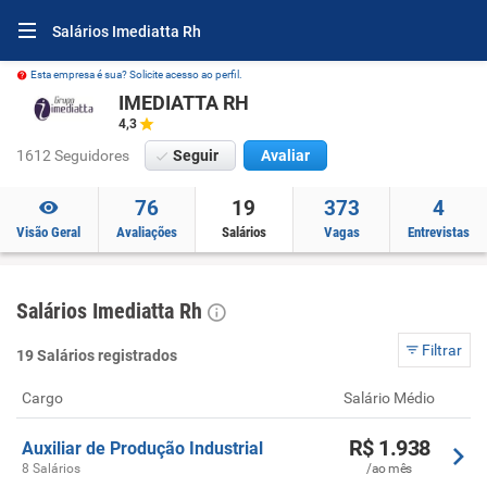
Salários Imediatta Rh
Esta empresa é sua? Solicite acesso ao perfil.
IMEDIATTA RH
4,3
1612 Seguidores
Seguir
Avaliar
76
19
373
4
Visão Geral
Avaliações
Salários
Vagas
Entrevistas
Salários Imediatta Rh
Filtrar
19 Salários registrados
Cargo
Salário Médio
R$ 1.938
Auxiliar de Produção Industrial
8 Salários
/ao mês