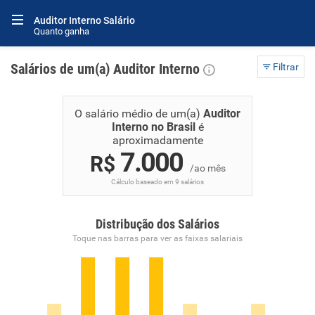
Auditor Interno Salário
Quanto ganha
Salários de um(a) Auditor Interno
Filtrar
O salário médio de um(a)
Auditor
Interno no Brasil
é
aproximadamente
7.000
R$
/ao mês
Cálculo baseado em 9 salários
Distribução dos Salários
Toque nas barras para ver as faixas salariais