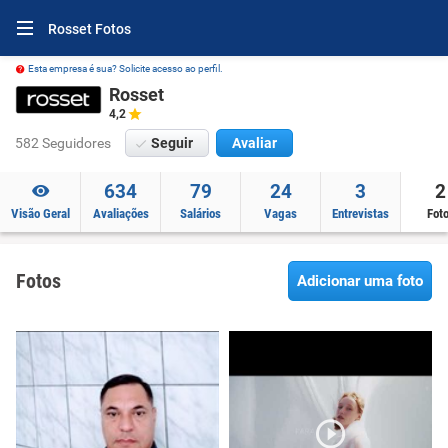
Rosset Fotos
Esta empresa é sua? Solicite acesso ao perfil.
Rosset
4,2
582 Seguidores
Seguir
Avaliar
634
79
24
3
2
Visão Geral
Avaliações
Salários
Vagas
Entrevistas
Fot
Fotos
Adicionar uma foto