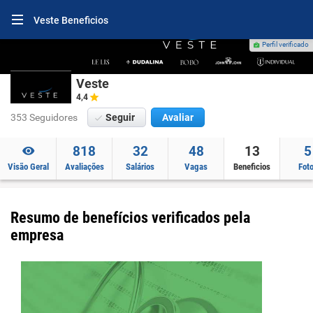
Veste Beneficios
Perfil verificado
Veste
4,4
353 Seguidores
Seguir
Avaliar
818
32
48
13
5
Visão Geral
Avaliações
Salários
Vagas
Beneficios
Fot
Resumo de benefícios verificados pela
empresa