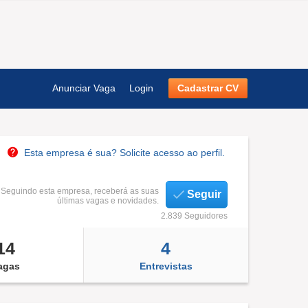
Anunciar Vaga
Login
Cadastrar CV
Esta empresa é sua? Solicite acesso ao perfil.
Seguindo esta empresa, receberá as suas
Seguir
últimas vagas e novidades.
2.839 Seguidores
14
4
agas
Entrevistas