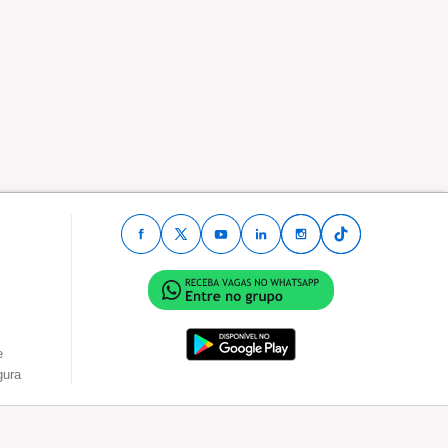
e
gura