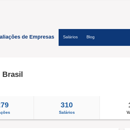
aliações de Empresas
Salários
Blog
 Brasil
279
310
ações
Salários
V