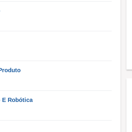
o
Produto
 E Robótica