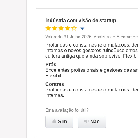
Oportunidade de promoção
Ambiente de trabalho
Indústria com visão de startup
Recomenda esta empresa
Valorado 31 Julho 2026. Analista de E-commerc
Oportunidade de promoção
Profundas e constantes reformulações, de
internas e novos gestores ruinsExcelentes 
cultura antiga que ainda sobrevive. Flexibi
Ambiente de trabalho
Prós
Excelentes profissionais e gestores das an
Flexibili
Recomenda esta empresa
Contras
Profundas e constantes reformulações, de
internas.
Esta avaliação foi útil?
Sim
Não