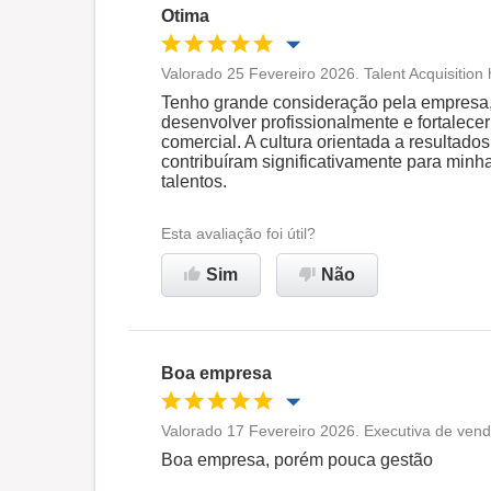
Otima
Valorado 25 Fevereiro 2026. Talent Acquisition
Oportunidade de promoção
Tenho grande consideração pela empresa,
desenvolver profissionalmente e fortalec
comercial. A cultura orientada a resultado
Ambiente de trabalho
contribuíram significativamente para minh
talentos.
Recomenda esta empresa
Esta avaliação foi útil?
Sim
Não
Boa empresa
Valorado 17 Fevereiro 2026. Executiva de vend
Oportunidade de promoção
Boa empresa, porém pouca gestão