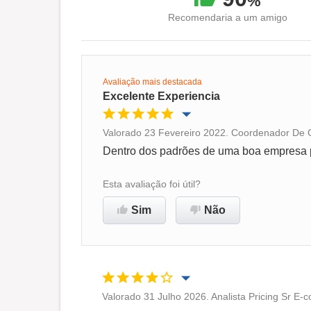
%
Recomendaria a um amigo
Avaliação mais destacada
Excelente Experiencia
Valorado 23 Fevereiro 2022. Coordenador De 
Oportunidade de promoção
Dentro dos padrões de uma boa empresa p
Ambiente de trabalho
Esta avaliação foi útil?
Sim
Não
Recomenda esta empresa
Valorado 31 Julho 2026. Analista Pricing Sr E