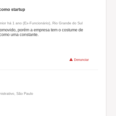
como startup
nior há 1 ano (Ex-Funcionário), Rio Grande do Sul
Conciliação com a vida familiar
promovido, porém a empresa tem o costume de
 como uma constante.
Benefícios
Não recomenda a diretoria
Denunciar
istrativo, São Paulo
Conciliação com a vida familiar
Benefícios