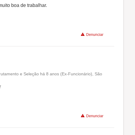
Conciliação com a vida familiar
uito boa de trabalhar.
Benefícios
Denunciar
Recomenda a diretoria
rutamento e Seleção há 8 anos (Ex-Funcionário), São
Conciliação com a vida familiar
r
Benefícios
Recomenda a diretoria
Denunciar