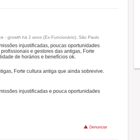
Conciliação com a vida familiar
Benefícios
Recomenda a diretoria
e - growth há 2 anos (Ex-Funcionário), São Paulo
Conciliação com a vida familiar
missões injustificadas, poucas oportunidades
profissionais e gestores das antigas, Forte
lidade de horários e benefícios ok.
Benefícios
tigas, Forte cultura antiga que ainda sobrevive.
Recomenda a diretoria
missões injustificadas e pouca oportunidades
Denunciar