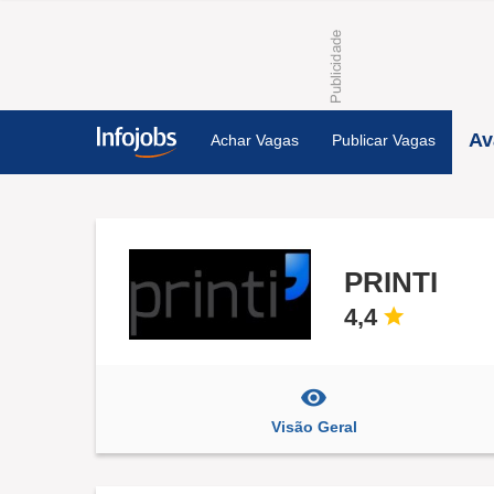
Av
Achar Vagas
Publicar Vagas
PRINTI
4,4
Visão Geral