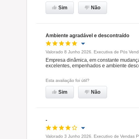
Sim
Não
Recomenda esta empresa
Ambiente agradável e descontraído
Valorado 8 Junho 2026. Executiva de Pós Vend
Oportunidade de promoção
Empresa dinâmica, em constante mudança,
excelentes, empenhados e ambiente desco
Ambiente de trabalho
Esta avaliação foi útil?
Recomenda esta empresa
Sim
Não
-
Valorado 3 Junho 2026. Executivo de Vendas P