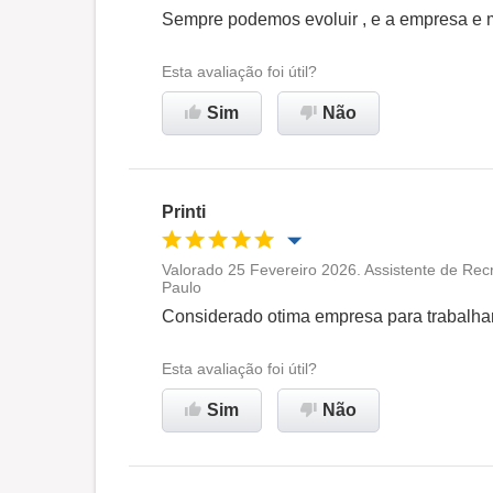
Oportunidade de promoção
Sempre podemos evoluir , e a empresa e m
Ambiente de trabalho
Esta avaliação foi útil?
Sim
Não
Recomenda esta empresa
Printi
Valorado 25 Fevereiro 2026. Assistente de Rec
Paulo
Oportunidade de promoção
Considerado otima empresa para trabalha
Ambiente de trabalho
Esta avaliação foi útil?
Sim
Não
Recomenda esta empresa