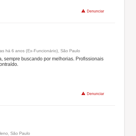
Denunciar
Recomenda a diretoria
as há 6 anos (Ex-Funcionário), São Paulo
Conciliação com a vida familiar
 sempre buscando por melhorias. Profissionais
ntraído.
Benefícios
Recomenda a diretoria
Denunciar
leno, São Paulo