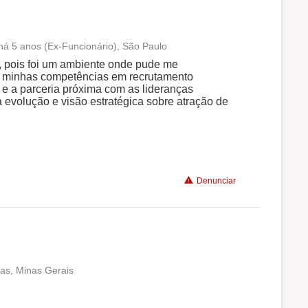
 há 5 anos (Ex-Funcionário), São Paulo
Conciliação com a vida familiar
 pois foi um ambiente onde pude me
er minhas competências em recrutamento
s e a parceria próxima com as lideranças
Benefícios
a evolução e visão estratégica sobre atração de
Recomenda a diretoria
Denunciar
as, Minas Gerais
Conciliação com a vida familiar