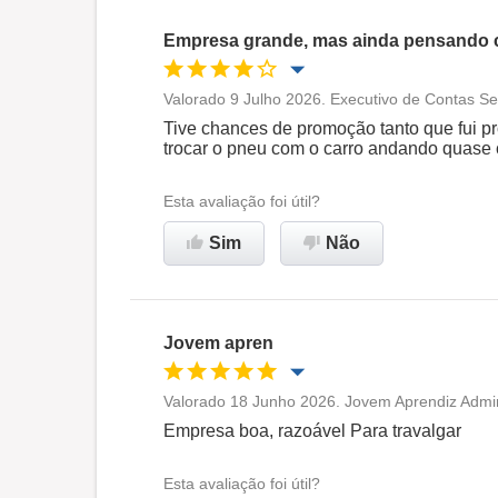
Empresa grande, mas ainda pensando 
Valorado 9 Julho 2026. Executivo de Contas Se
Oportunidade de promoção
Tive chances de promoção tanto que fui 
trocar o pneu com o carro andando quase
Ambiente de trabalho
Esta avaliação foi útil?
Recomenda esta empresa
Sim
Não
Jovem apren
Valorado 18 Junho 2026. Jovem Aprendiz Admin
Oportunidade de promoção
Empresa boa, razoável Para travalgar
Ambiente de trabalho
Esta avaliação foi útil?