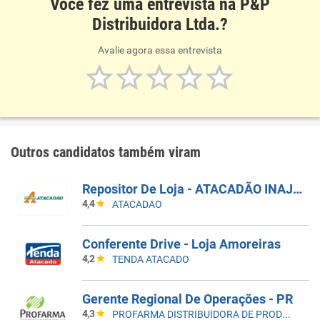
Você fez uma entrevista na P&P
Distribuidora Ltda.?
Avalie agora essa entrevista
Outros candidatos também viram
Repositor De Loja - ATACADÃO INAJAR DE SOUZA 11/08
4,4
ATACADAO
Conferente Drive - Loja Amoreiras
4,2
TENDA ATACADO
Gerente Regional De Operações - PR
4,3
PROFARMA DISTRIBUIDORA DE PRODUTOS FARMACEUTICOS