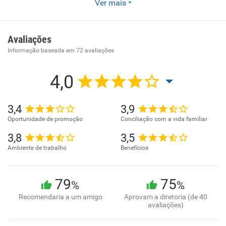
Ver mais
Comércio atacadista de cerveja, chope e refrigerante
Comércio atacadista de alimentos para animais
Avaliações
Informação baseada em
72
avaliações
4,0
3,4
3,9
Oportunidade de promoção
Conciliação com a vida familiar
3,8
3,5
Ambiente de trabalho
Benefícios
79
75
%
%
Recomendaria a um amigo
Aprovam a diretoria (de 40
avaliações)