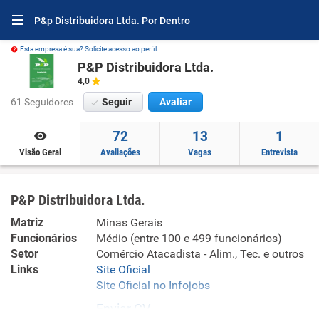
P&p Distribuidora Ltda. Por Dentro
Esta empresa é sua? Solicite acesso ao perfil.
P&P Distribuidora Ltda.
4,0
61 Seguidores
Seguir
Avaliar
72
13
1
Visão Geral
Avaliações
Vagas
Entrevista
P&P Distribuidora Ltda.
Matriz
Minas Gerais
Funcionários
Médio (entre 100 e 499 funcionários)
Setor
Comércio Atacadista - Alim., Tec. e outros
Links
Site Oficial
Site Oficial no Infojobs
Enviar CV