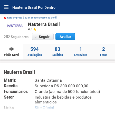
Nauterra Brasil Por Dentro
Esta empresa é sua? Solicite acesso ao perfil.
Nauterra Brasil
4,5
252 Seguidores
Seguir
Avaliar
594
83
1
2
Visão Geral
Avaliações
Salários
Entrevista
Fotos
Nauterra Brasil
Matriz
Santa Catarina
Receita
Superior a R$ 300.000.000,00
Funcionários
Grande (acima de 500 funcionários)
Setor
Industria de bebidas e produtos
alimentícios
Links
Site Oficial