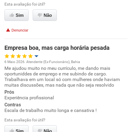
Esta avaliação foi útil?
Ambiente de trabalho
Sim
Não
Conciliação com a vida familiar
Denunciar
Benefícios
Empresa boa, mas carga horária pesada
Recomenda esta empresa
6 Maio 2026. Atendente (Ex-Funcionário), Bahia
Recomenda a diretoria
Me ajudou muito no meu currículo, me dando mais
Oportunidade de promoção
oportuniddes de emprego e me subindo de cargo.
Trabalhava em um local só com mulheres onde haviam
Ambiente de trabalho
muitas discussões, mas nada que não seja resolvido
Prós
Experiência profissional
Conciliação com a vida familiar
Contras
Escala de trabalho muito longa e cansativa !
Benefícios
Esta avaliação foi útil?
Não recomenda esta empresa
Sim
Não