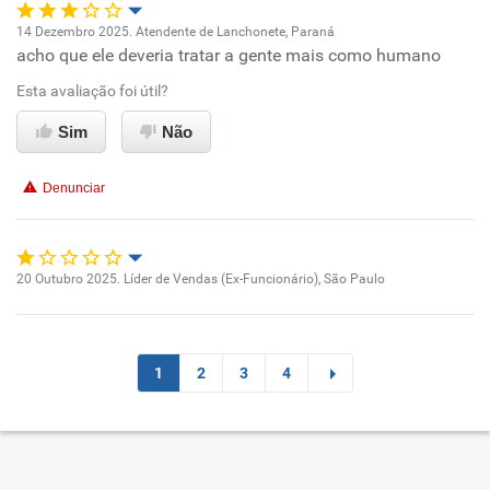
14 Dezembro 2025. Atendente de Lanchonete, Paraná
acho que ele deveria tratar a gente mais como humano
Oportunidade de promoção
Esta avaliação foi útil?
Ambiente de trabalho
Sim
Não
Conciliação com a vida familiar
Denunciar
Benefícios
Não recomenda esta empresa
20 Outubro 2025. Líder de Vendas (Ex-Funcionário), São Paulo
Oportunidade de promoção
Não recomenda a diretoria
Ambiente de trabalho
1
2
3
4
Conciliação com a vida familiar
Benefícios