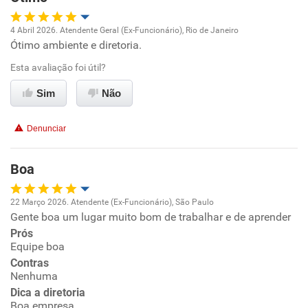
Recomenda esta empresa
4 Abril 2026. Atendente Geral (Ex-Funcionário), Rio de Janeiro
Recomenda a diretoria
Ótimo ambiente e diretoria.
Oportunidade de promoção
Esta avaliação foi útil?
Ambiente de trabalho
Sim
Não
Conciliação com a vida familiar
Denunciar
Benefícios
Boa
Recomenda esta empresa
22 Março 2026. Atendente (Ex-Funcionário), São Paulo
Recomenda a diretoria
Gente boa um lugar muito bom de trabalhar e de aprender
Oportunidade de promoção
Prós
Equipe boa
Ambiente de trabalho
Contras
Nenhuma
Conciliação com a vida familiar
Dica a diretoria
Boa empresa