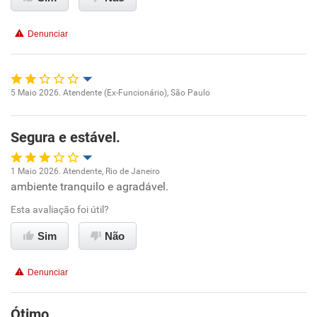
Não recomenda a diretoria
Denunciar
5 Maio 2026. Atendente (Ex-Funcionário), São Paulo
Oportunidade de promoção
Segura e estável.
Ambiente de trabalho
1 Maio 2026. Atendente, Rio de Janeiro
Conciliação com a vida familiar
ambiente tranquilo e agradável.
Oportunidade de promoção
Esta avaliação foi útil?
Benefícios
Ambiente de trabalho
Sim
Não
Não recomenda esta empresa
Conciliação com a vida familiar
Não recomenda a diretoria
Denunciar
Benefícios
Ótimo