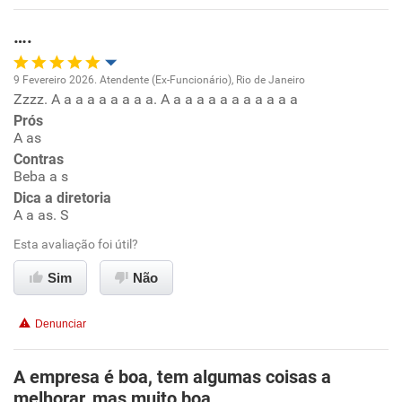
Recomenda esta empresa
Recomenda a diretoria
….
9 Fevereiro 2026. Atendente (Ex-Funcionário), Rio de Janeiro
Zzzz. A a a a a a a a a. A a a a a a a a a a a a
Oportunidade de promoção
Prós
A as
Ambiente de trabalho
Contras
Beba a s
Conciliação com a vida familiar
Dica a diretoria
A a as. S
Benefícios
Esta avaliação foi útil?
Sim
Não
Não recomenda esta empresa
Não recomenda a diretoria
Denunciar
A empresa é boa, tem algumas coisas a
melhorar, mas muito boa