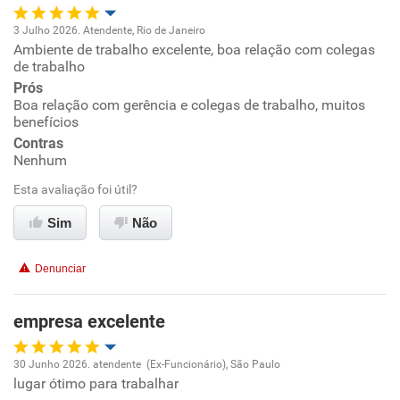
Recomenda a diretoria
3 Julho 2026. Atendente, Rio de Janeiro
Ambiente de trabalho excelente, boa relação com colegas
Oportunidade de promoção
de trabalho
Prós
Ambiente de trabalho
Boa relação com gerência e colegas de trabalho, muitos
benefícios
Conciliação com a vida familiar
Contras
Nenhum
Benefícios
Esta avaliação foi útil?
Sim
Não
Recomenda esta empresa
Recomenda a diretoria
Denunciar
empresa excelente
30 Junho 2026. atendente (Ex-Funcionário), São Paulo
lugar ótimo para trabalhar
Oportunidade de promoção