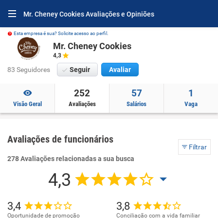
Mr. Cheney Cookies Avaliações e Opiniões
Esta empresa é sua? Solicite acesso ao perfil.
Mr. Cheney Cookies
4,3
83 Seguidores
Seguir
Avaliar
252
57
1
Visão Geral
Avaliações
Salários
Vaga
Avaliações de funcionários
Filtrar
278 Avaliações relacionadas a sua busca
4,3
3,4
3,8
Oportunidade de promoção
Conciliação com a vida familiar