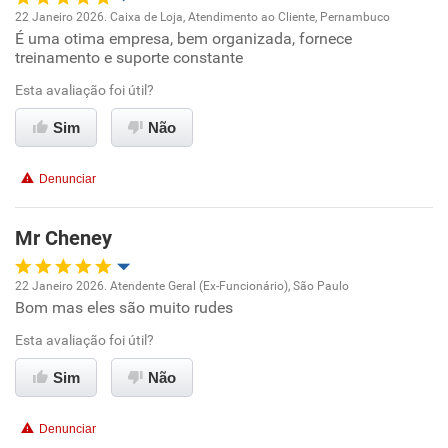
22 Janeiro 2026. Caixa de Loja, Atendimento ao Cliente, Pernambuco
Recomenda a diretoria
É uma otima empresa, bem organizada, fornece
Oportunidade de promoção
treinamento e suporte constante
Ambiente de trabalho
Esta avaliação foi útil?
Sim
Não
Conciliação com a vida familiar
Denunciar
Benefícios
Mr Cheney
Recomenda esta empresa
Recomenda a diretoria
22 Janeiro 2026. Atendente Geral (Ex-Funcionário), São Paulo
Bom mas eles são muito rudes
Oportunidade de promoção
Esta avaliação foi útil?
Ambiente de trabalho
Sim
Não
Conciliação com a vida familiar
Denunciar