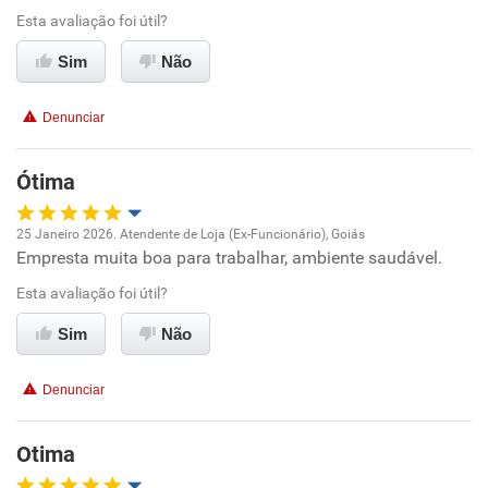
Esta avaliação foi útil?
Conciliação com a vida familiar
Sim
Não
Benefícios
Denunciar
Recomenda esta empresa
Ótima
25 Janeiro 2026. Atendente de Loja (Ex-Funcionário), Goiás
Empresta muita boa para trabalhar, ambiente saudável.
Oportunidade de promoção
Esta avaliação foi útil?
Ambiente de trabalho
Sim
Não
Conciliação com a vida familiar
Denunciar
Benefícios
Otima
Recomenda esta empresa