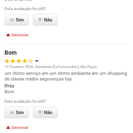
Benefícios
Esta avaliação foi útil?
Sim
Não
Recomenda esta empresa
Recomenda a diretoria
Denunciar
Bom
13 Fevereiro 2026. Atendente (Ex-Funcionário), São Paulo
um ótimo serviço em um ótimo ambiente em um shopping
Oportunidade de promoção
de classe média seguranças top.
Prós
Ambiente de trabalho
Bom
Esta avaliação foi útil?
Conciliação com a vida familiar
Sim
Não
Benefícios
Denunciar