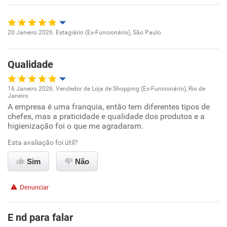
Benefícios
Não recomenda esta empresa
20 Janeiro 2026. Estagiário (Ex-Funcionário), São Paulo
Oportunidade de promoção
Qualidade
Ambiente de trabalho
16 Janeiro 2026. Vendedor de Loja de Shopping (Ex-Funcionário), Rio de
Conciliação com a vida familiar
Janeiro
Oportunidade de promoção
A empresa é uma franquia, então tem diferentes tipos de
chefes, mas a praticidade e qualidade dos produtos e a
Benefícios
higienização foi o que me agradaram.
Ambiente de trabalho
Esta avaliação foi útil?
Recomenda esta empresa
Conciliação com a vida familiar
Sim
Não
Benefícios
Denunciar
Recomenda esta empresa
E nd para falar
Recomenda a diretoria